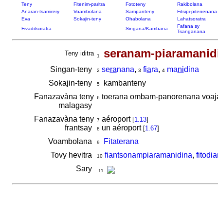
Teny
Fitenim-paritra
Fototeny
Rakibolana
Anaran-tsamirery
Voambolana
Sampanteny
Fitsipi-pitenenana
Eva
Sokajin-teny
Ohabolana
Lahatsoratra
Fafana sy
Fivaditsoratra
Singana/Kambana
Tsanganana
seranam-piaramanid
Teny iditra
1
Singan-teny
se
ra
nana
,
fi
a
ra
,
ma
ni
dina
2
3
4
Sokajin-teny
kambanteny
5
Fanazavàna teny
toerana ombam-panorenana voajar
6
malagasy
Fanazavàna teny
aéroport
[
1.13
]
7
frantsay
un aéroport
[
1.67
]
8
Voambolana
Fitaterana
9
Tovy hevitra
fiantsonampiaramanidina
,
fitodi
10
Sary
11