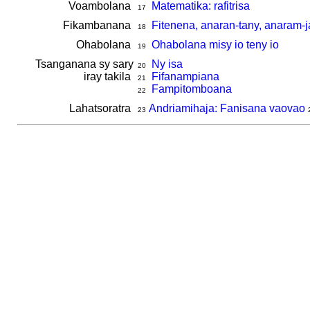
Voambolana
Matematika: rafitrisa
17
Fikambanana
Fitenena, anaran-tany, anaram-j
18
Ohabolana
Ohabolana misy io teny io
19
Tsanganana sy sary
Ny isa
20
iray takila
Fifanampiana
21
Fampitomboana
22
Lahatsoratra
Andriamihaja: Fanisana vaovao
23