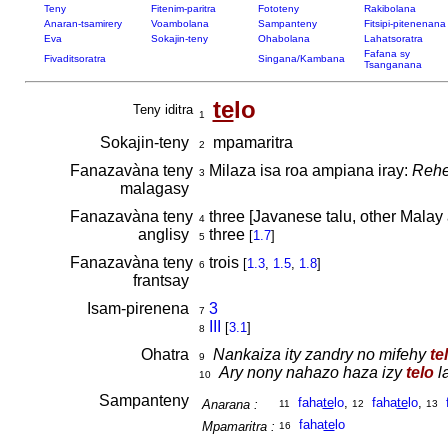
Teny
Fitenim-paritra
Fototeny
Rakibolana
Anaran-tsamirery
Voambolana
Sampanteny
Fitsipi-pitenenana
Eva
Sokajin-teny
Ohabolana
Lahatsoratra
Fafana sy
Fivaditsoratra
Singana/Kambana
Tsanganana
te
lo
Teny iditra
1
Sokajin-teny
mpamaritra
2
Fanazavàna teny
Milaza isa roa ampiana iray:
Rehe
3
malagasy
Fanazavàna teny
three [Javanese talu, other Malay 
4
anglisy
three
[
1.7
]
5
Fanazavàna teny
trois
[
1.3
,
1.5
,
1.8
]
6
frantsay
Isam-pirenena
3
7
III
[
3.1
]
8
Ohatra
Nankaiza ity zandry no mifehy
te
9
Ary nony nahazo haza izy
telo
la
10
Sampanteny
faha
te
lo
,
faha
te
lo
,
Anarana :
11
12
13
faha
te
lo
Mpamaritra :
16