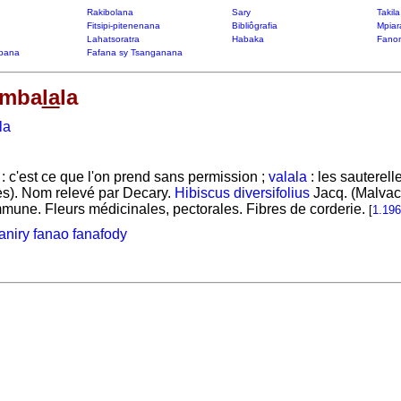
Rakibolana
Sary
Takil
Fitsipi-pitenenana
Bibliôgrafia
Mpiar
Lahatsoratra
Habaka
Fanon
bana
Fafana sy Tsanganana
omba
la
la
la
: c'est ce que l'on prend sans permission ;
valala
: les sauterell
es). Nom relevé par Decary.
Hibiscus diversifolius
Jacq. (Malvac
mmune. Fleurs médicinales, pectorales. Fibres de corderie.
[
1.196
niry fanao fanafody