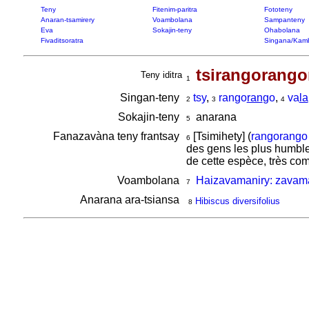
Teny
Fitenim-paritra
Fototeny
Anaran-tsamirery
Voambolana
Sampanteny
Eva
Sokajin-teny
Ohabolana
Fivaditsoratra
Singana/Kam
tsirangorang
Teny iditra
1
Singan-teny
tsy
,
rango
ran
go
,
va
la
2
3
4
Sokajin-teny
anarana
5
Fanazavàna teny frantsay
[Tsimihety] (
rangorango
6
des gens les plus humbl
de cette espèce, très co
Voambolana
Haizavamaniry: zavama
7
Anarana ara-tsiansa
Hibiscus diversifolius
8