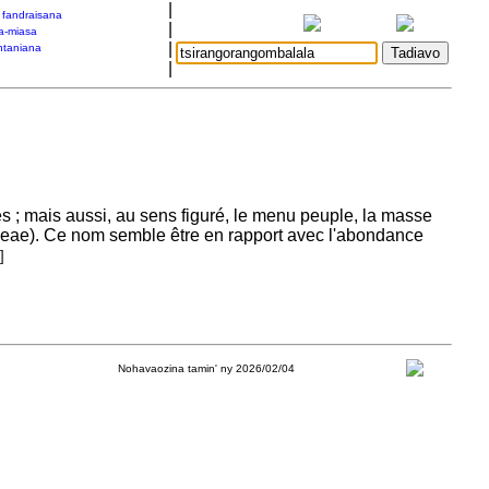
|
a fandraisana
|
a-miasa
|
taniana
|
es ; mais aussi, au sens figuré, le menu peuple, la masse
eae). Ce nom semble être en rapport avec l'abondance
]
Nohavaozina tamin' ny 2026/02/04