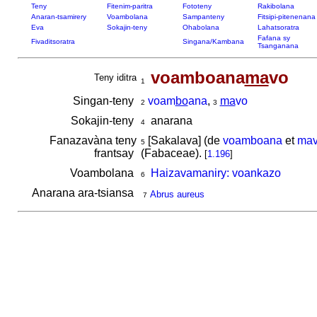
Teny
Fitenim-paritra
Fototeny
Rakibolana
Anaran-tsamirery
Voambolana
Sampanteny
Fitsipi-pitenenana
Eva
Sokajin-teny
Ohabolana
Lahatsoratra
Fafana sy
Fivaditsoratra
Singana/Kambana
Tsanganana
voamboana
ma
vo
Teny iditra
1
Singan-teny
voam
bo
ana
,
ma
vo
2
3
Sokajin-teny
anarana
4
Fanazavàna teny
[Sakalava] (de
voamboana
et
ma
5
frantsay
(Fabaceae).
[
1.196
]
Voambolana
Haizavamaniry: voankazo
6
Anarana ara-tsiansa
Abrus aureus
7