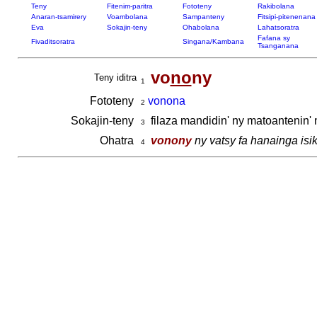
Teny
Fitenim-paritra
Fototeny
Rakibolana
Anaran-tsamirery
Voambolana
Sampanteny
Fitsipi-pitenenana
Eva
Sokajin-teny
Ohabolana
Lahatsoratra
Fafana sy
Fivaditsoratra
Singana/Kambana
Tsanganana
vo
no
ny
Teny iditra
1
Fototeny
vonona
2
Sokajin-teny
filaza mandidin' ny matoantenin'
3
Ohatra
vonony
ny vatsy fa hanainga isi
4