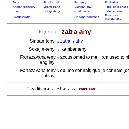
Teny
Fitenim-paritra
Fototeny
Rakibolana
Anaran-tsamirery
Voambolana
Sampanteny
Fitsipi-pitenenana
Eva
Sokajin-teny
Ohabolana
Lahatsoratra
Fafana sy
Fivaditsoratra
Singana/Kambana
Tsanganana
zatra ahy
Teny iditra
1
Singan-teny
za
tra
,
a
hy
2
3
Sokajin-teny
kambanteny
4
Fanazavàna teny
accustomed to me; I am used to h
5
anglisy
Fanazavàna teny
qui me connaît; que je connais (s
6
frantsay
Fivaditsoratra
hatraiza
,
zatra ahy
7