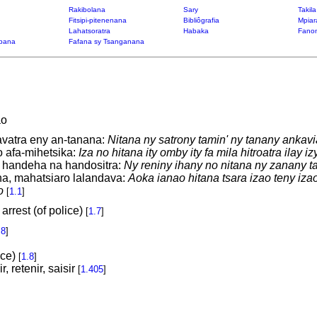
Rakibolana
Sary
Takil
Fitsipi-pitenenana
Bibliôgrafia
Mpiar
Lahatsoratra
Habaka
Fanon
bana
Fafana sy Tsanganana
ao
vatra eny an-tanana:
Nitana ny satrony tamin' ny tanany ankavi
 afa-mihetsika:
Iza no hitana ity omby ity fa mila hitroatra ilay iz
 handeha na handositra:
Ny reniny ihany no nitana ny zanany t
na, mahatsiaro lalandava:
Aoka ianao hitana tsara izao teny iza
o
[
1.1
]
 arrest (of police)
[
1.7
]
.8
]
ice)
[
1.8
]
, retenir, saisir
[
1.405
]