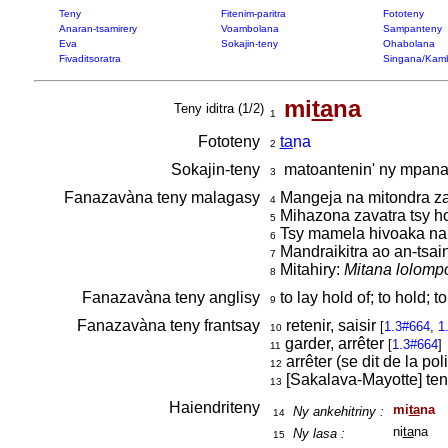
Teny
Fitenim-paritra
Fototeny
Anaran-tsamirery
Voambolana
Sampanteny
Eva
Sokajin-teny
Ohabolana
Fivaditsoratra
Singana/Kam
mi
ta
na
Teny iditra (1/2)
1
Fototeny
ta
na
2
Sokajin-teny
matoantenin' ny mpan
3
Fanazavàna teny malagasy
Mangeja na mitondra za
4
Mihazona zavatra tsy ho
5
Tsy mamela hivoaka na
6
Mandraikitra ao an-tsai
7
Mitahiry:
Mitana lolomp
8
Fanazavàna teny anglisy
to lay hold of; to hold; to
9
Fanazavàna teny frantsay
retenir, saisir
[
1.3#664
,
1
10
garder, arrêter
[
1.3#664
]
11
arrêter (se dit de la pol
12
[Sakalava-Mayotte] tenir
13
Haiendriteny
mi
ta
na
Ny ankehitriny :
14
ni
ta
na
Ny lasa :
15