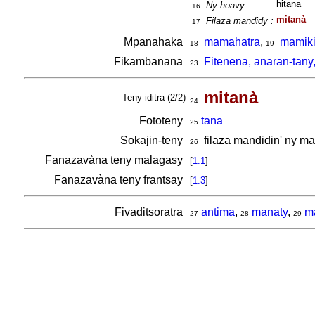
hi
ta
na
Ny hoavy :
16
mitanà
Filaza mandidy :
17
Mpanahaka
mamahatra
,
mamiki
18
19
Fikambanana
Fitenena, anaran-tany
23
mitanà
Teny iditra (2/2)
24
Fototeny
tana
25
Sokajin-teny
filaza mandidin' ny m
26
Fanazavàna teny malagasy
[
1.1
]
Fanazavàna teny frantsay
[
1.3
]
Fivaditsoratra
antima
,
manaty
,
m
27
28
29