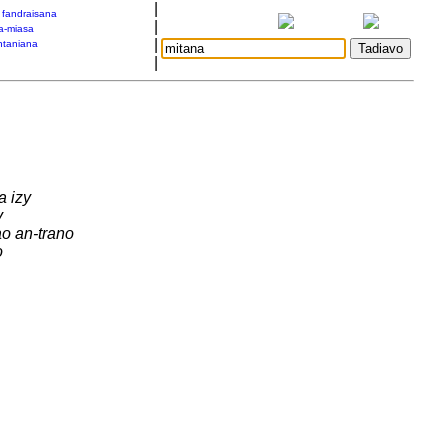
|
a fandraisana
|
a-miasa
|
taniana
|
a izy
y
ao an-trano
o