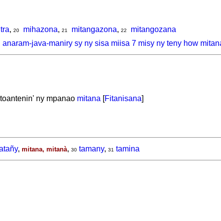
tra
,
mihazona
,
mitangazona
,
mitangozana
20
21
22
, anaram-java-maniry sy ny sisa miisa 7 misy ny teny how mitan
atoantenin' ny mpanao
mitana
[
Fitanisana
]
atañy
,
,
tamany
,
tamina
mitana, mitanà
30
31