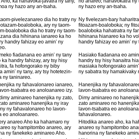
 Aho, ka hahavoka-javatra ny tany,
ho anareo; hahavokatra ny
moa ny hazo any an-tsaha.
ny hazo eny an-tsaha.
taom-pivelezanareo dia ho tratry ny
Ny fivelezam-bary haharitra
iotazam-boaloboka, ary ny taom-
fitoazam-boaloboka; ny fit
m-boaloboka dia ho tratry ny taom-
boaloboka hahatratra ny fa
zana dia hihinana ianareo ka ho
hihinana hianareo ka ho vok
ry handry fahizay eo amin' ny
handry fahizay eo amin' ny 
eo.
meko fiadanana eo amin' ny tany
Hasiako fiadanana eo amin'
 ka handry fahizay, ary tsy hisy
handry tsy hisy hanaitra hi
itra, fa hofongorako ny biby
masiaka hofongorako amin' 
 amin' ny tany, ary tsy hotetezin-
ny sabatra tsy hamakivaky 
a ny taninareo.
enjika ny fahavalonareo ianareo,
Hanenjika ny fahavalonareo
avon-tsabatra eo anoloanareo izy.
lavon-tsabatra eo anoloanar
dimy aminareo hanenjika ny zato,
Dimy aminareo no hanenjika
zato aminareo hanenjika ny iray
zato aminareo no hanenjika 
any ny fahavalonareo ho lavon-
lavon-tsabatra eo anoloana
a eo anoloanareo.
fahavalonareo.
jery anareo Aho ka hahamaro ny
Hitodika anareo aho, ka h
kareo sy hampitombo anareo, ary
anareo sy hampitombo anar
na ny fanekeko aminareo Aho.
hanorina ny fanekeko amin