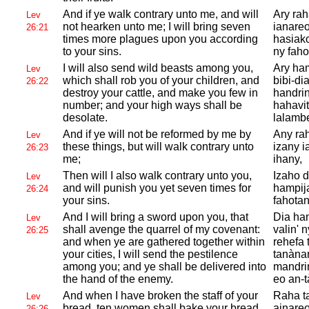
And if ye walk contrary unto me, and will
Ary ra
Lev
not hearken unto me; I will bring seven
ianareo
26:21
times more plagues upon you according
hasiako
to your sins.
ny faho
I will also send wild beasts among you,
Ary ha
Lev
which shall rob you of your children, and
bibi-di
26:22
destroy your cattle, and make you few in
handrin
number; and your high ways shall be
hahavit
desolate.
lalambe
And if ye will not be reformed by me by
Any rah
Lev
these things, but will walk contrary unto
izany i
26:23
me;
ihany,
Then will I also walk contrary unto you,
Izaho d
Lev
and will punish you yet seven times for
hampija
26:24
your sins.
fahotan
And I will bring a sword upon you, that
Dia ha
Lev
shall avenge the quarrel of my covenant:
valin' 
26:25
and when ye are gathered together within
rehefa 
your cities, I will send the pestilence
tanànan
among you; and ye shall be delivered into
mandri
the hand of the enemy.
eo an-t
And when I have broken the staff of your
Raha ta
Lev
bread, ten women shall bake your bread
ainareo
26:26