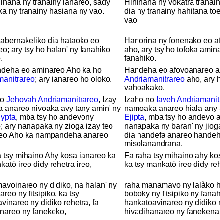
inana ny tranainy ianareo, sady
Hihinana ny vokatra tranain
a ny tranainy hasiana ny vao.
dia ny tranainy hahitana to
vao.
tabernakeliko dia hataoko eo
Hanorina ny fonenako eo a
o; ary tsy ho halan' ny fanahiko
aho, ary tsy ho tofoka amin
.
fanahiko.
ndeha eo aminareo Aho ka ho
Handeha eo afovoanareo a
manitrareo
; ary ianareo ho oloko.
Andriamanitrareo
aho, ary 
vahoakako.
no
Jehovah
Andriamanitrareo
, Izay
Izaho no
Iaveh
Andriamanit
a anareo nivoaka avy tany amin' ny
namoaka anareo hiala any 
ypta
, mba tsy ho andevony
Ejipta
, mba tsy ho andevo a
; ary nanapaka ny zioga izay teo
nanapaka ny baran' ny jiog
eo Aho ka nampandeha anareo
dia nandefa anareo hande
misolanandrana.
 tsy mihaino Ahy kosa ianareo ka
Fa raha tsy mihaino ahy ko
katò ireo didy rehetra ireo,
ka tsy mankatò ireo didy reh
avoinareo ny didiko, na halan' ny
raha manamavo ny lalàko h
areo ny fitsipiko, ka tsy
boboky ny fitsipiko ny fanah
vinareo ny didiko rehetra, fa
hankatoavinareo ny didiko 
nareo ny fanekeko,
hivadihanareo ny fanekena