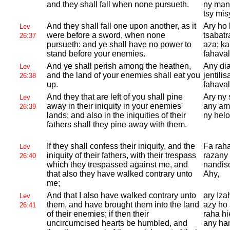
and they shall fall when none pursueth.
ny mand
tsy mis
And they shall fall one upon another, as it
Ary ho 
Lev
were before a sword, when none
tsabatr
26:37
pursueth: and ye shall have no power to
aza; ka
stand before your enemies.
fahaval
And ye shall perish among the heathen,
Any dia
Lev
and the land of your enemies shall eat you
jentili
26:38
up.
fahaval
And they that are left of you shall pine
Ary ny 
Lev
away in their iniquity in your enemies'
any ami
26:39
lands; and also in the iniquities of their
ny helo
fathers shall they pine away with them.
If they shall confess their iniquity, and the
Fa raha
Lev
iniquity of their fathers, with their trespass
razany 
26:40
which they trespassed against me, and
nandis
that also they have walked contrary unto
Ahy,
me;
And that I also have walked contrary unto
ary Iza
Lev
them, and have brought them into the land
azy ho 
26:41
of their enemies; if then their
raha hi
uncircumcised hearts be humbled, and
any han