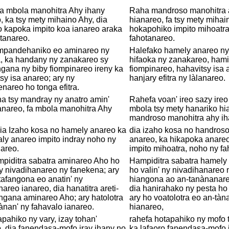
ha mbola manohitra Ahy ihany
Raha mandroso manohitra 
, ka tsy mety mihaino Ahy, dia
hianareo, fa tsy mety mihai
 kapoka impito koa ianareo araka
hokapohiko impito mihoatra
tanareo.
fahotanareo.
mpandehaniko eo aminareo ny
Halefako hamely anareo ny 
a, ka handany ny zanakareo sy
hifaoka ny zanakareo, hami
gana ny biby fiompinareo ireny ka
fiompinareo, hahavitsy isa 
sy isa anareo; ary ny
hanjary efitra ny làlanareo.
nareo ho tonga efitra.
a tsy mandray ny anatro amin'
Rahefa voan' ireo sazy ireo
anareo, fa mbola manohitra Ahy
mbola tsy mety hanariko hi
mandroso manohitra ahy ih
ia Izaho kosa no hamely anareo ka
dia izaho kosa no handros
ly anareo impito indray noho ny
anareo, ka hikapoka anare
areo.
impito mihoatra, noho ny fa
mpiditra sabatra aminareo Aho ho
Hampiditra sabatra hamely
ny nivadihanareo ny fanekena; ary
ho valin' ny nivadihanareo 
tafangona eo anatin' ny
hiangona ao an-tanànanare
areo ianareo, dia hanatitra areti-
dia hanirahako ny pesta ho
ngana aminareo Aho; ary hatolotra
ary ho voatolotra eo an-tàn
ànan' ny fahavalo ianareo.
hianareo,
pahiko ny vary, izay tohan'
rahefa hotapahiko ny mofo 
, dia fanendasa-mofo iray ihany no
ka lafaoro fanendasa-mofo 