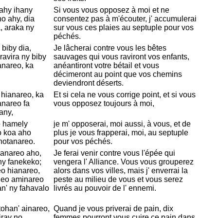
ahy ihany
Si vous vous opposez à moi et ne
no ahy, dia
consentez pas à m'écouter, j' accumulerai
, araka ny
sur vous ces plaies au septuple pour vos
péchés.
biby dia,
Je lâcherai contre vous les bêtes
ravira ny biby
sauvages qui vous raviront vos enfants,
anareo, ka
anéantiront votre bétail et vous
décimeront au point que vos chemins
deviendront déserts.
 hianareo, ka
Et si cela ne vous corrige point, et si vous
anareo fa
vous opposez toujours à moi,
any,
o hamely
je m' opposerai, moi aussi, à vous, et de
o koa aho
plus je vous frapperai, moi, au septuple
hotanareo.
pour vos péchés.
 anareo aho,
Je ferai venir contre vous l'épée qui
ny fanekeko;
vengera l' Alliance. Vous vous grouperez
o hianareo,
alors dans vos villes, mais j' enverrai la
 eo aminareo
peste au milieu de vous et vous serez
an' ny fahavalo
livrés au pouvoir de l' ennemi.
tohan' ainareo,
Quand je vous priverai de pain, dix
iray no
femmes pourront vous cuire ce pain dans