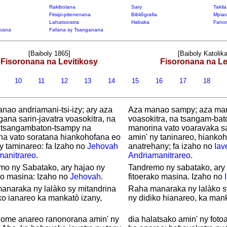
Rakibolana
Sary
Takil
Fitsipi-pitenenana
Bibliôgrafia
Mpiar
Lahatsoratra
Habaka
Fanon
bana
Fafana sy Tsanganana
[Baiboly 1865]
[Baiboly Katolika
Fisoronana na Levitikosy
Fisoronana na Le
9
10
11
12
13
14
15
16
17
18
ao andriamani-tsi-izy; ary aza
Aza manao sampy; aza ma
na sarin-javatra voasokitra, na
voasokitra, na tsangam-bat
tsangambaton-tsampy na
manorina vato voaravaka sa
na vato soratana hiankohofana eo
amin' ny taninareo, hianko
y taminareo: fa Izaho no
Jehovah
anatrehany; fa izaho no
Iav
manitrareo
.
Andriamanitrareo
.
mo ny Sabatako, ary hajao ny
Tandremo ny sabatako, ary
ko masina: Izaho no
Jehovah
.
fitoerako masina. Izaho no
anaraka ny lalàko sy mitandrina
Raha manaraka ny lalàko s
ko ianareo ka mankatò izany,
ny didiko hianareo, ka mank
nome anareo ranonorana amin' ny
dia halatsako amin' ny foto