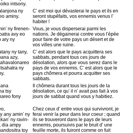
oiko intsony.
alanjona ny
C' est moi qui dévasterai le pays et ils en
eo aminy.
seront stupéfaits, vos ennemis venus l'
habiter !
n' ny firenen-
Vous, je vous disperserai parmi les
batra avy eo
nations. Je dégainerai contre vous l'épée
o ary ny
pour faire de votre pays un désert et de
vos villes une ruine.
tany ny tany,
C' est alors que le pays acquittera ses
oana azy,
sabbats, pendant tous ces jours de
pahavalonareo
désolation, alors que vous serez dans le
itsahatra ny
pays de vos ennemis. C' est alors que le
ny.
pays chômera et pourra acquitter ses
sabbats.
oana
Il chômera durant tous les jours de la
na tsy
désolation, ce qu' il n' avait pas fait à vos
nareo fony
jours de sabbat quand vous y habitiez.
eo,
Chez ceux d' entre vous qui survivront, je
y any amin' ny
ferai venir la peur dans leur coeur ; quand
kan' ny ravin-
ils se trouveront dans le pays de leurs
, dia ampy
ennemis, poursuivis par le bruit d' une
andositra toy
feuille morte, ils fuiront comme on fuit