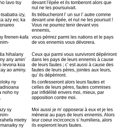
ho lavo tsy
devant l'épée et ils tomberont alors que
nul ne les poursuivait.
tsabatra izy,
Ils trébucheront l' un sur l' autre comme
ka azy eo; ka
devant une épée, et nul ne les poursuit !
lonareo
Vous ne pourrez tenir devant vos
ennemis,
y firenen-kafa
vous périrez parmi les nations et le pays
anim-
de vos ennemis vous dévorera.
dia hihalany
Ceux qui parmi vous survivront dépériront
any any amin'
dans les pays de leurs ennemis à cause
o levona koa
de leurs fautes ; c' est aussi à cause des
zay ao aminy.
fautes de leurs pères, jointes aux leurs,
qu' ils dépériront.
eloky ny
Ils confesseront alors leurs fautes et
hadisoana
celles de leurs pères, fautes commises
fa noho ny
par infidélité envers moi, mieux, par
,
opposition contre moi.
azy sy
Moi aussi je m' opposerai à eux et je les
anim-
mènerai au pays de leurs ennemis. Alors
 rahefa mietry
leur coeur incirconcis s' humiliera, alors
a manaiky ny
ils expieront leurs fautes.