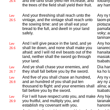
and the land shall yield her increase, and
fotoany
26:4
the trees of the field shall yield their fruit.
ary ha
And your threshing shall reach unto the
Ary ny 
Lev
vintage, and the vintage shall reach unto
taom-p
26:5
the sowing time: and ye shall eat your
piotaza
bread to the full, and dwell in your land
pamafa
safely.
voky; a
taninar
And I will give peace in the land, and ye
Any ho
Lev
shall lie down, and none shall make you
ianareo
26:6
afraid: and I will rid evil beasts out of the
hanaita
land, neither shall the sword go through
masiaka
your land.
tsabatr
And ye shall chase your enemies, and
Dia han
Lev
they shall fall before you by the sword.
ka ho l
26:7
And five of you shall chase an hundred,
Ary ny 
Lev
and an hundred of you shall put ten
ary ny 
26:8
thousand to flight: and your enemies shall
alina; 
fall before you by the sword.
tsabatr
For I will have respect unto you, and make
Any hi
Lev
you fruitful, and multiply you, and
tarana
26:9
establish my covenant with you.
hanoni