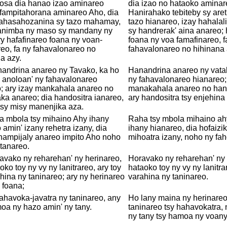
kosa dia hanao izao aminareo
dia izao no hataoko aminar
 fampitahorana aminareo Aho, dia
Hanirahako tebiteby sy aret
mahasahozanina sy tazo mahamay,
tazo hianareo, izay hahala
animba ny maso sy mandany ny
sy handrerak' aina anareo; 
ry hafafinareo foana ny voan-
foana ny voa famafinareo, f
reo, fa ny fahavalonareo no
fahavalonareo no hihinana 
a azy.
nandrina anareo ny Tavako, ka ho
Hanandrina anareo ny vatak
 anoloan' ny fahavalonareo
ny fahavalonareo hianareo;
; ary izay mankahala anareo no
manakahala anareo no han
a anareo; dia handositra ianareo,
ary handositra tsy enjehina
tsy misy manenjika aza.
a mbola tsy mihaino Ahy ihany
Raha tsy mbola mihaino ah
 amin' izany rehetra izany, dia
ihany hianareo, dia hofaizik
hampijaly anareo impito Aho noho
mihoatra izany, noho ny fa
tanareo.
avako ny reharehan' ny herinareo,
Horavako ny reharehan' ny 
oko toy ny vy ny lanitrareo, ary toy
hataoko toy ny vy ny lanitra
hina ny taninareo; ary ny herinareo
varahina ny taninareo.
 foana;
hahavoka-javatra ny taninareo, any
Ho lany maina ny herinareo,
oa ny hazo amin' ny tany.
taninareo tsy hahavokatra, 
ny tany tsy hamoa ny voany