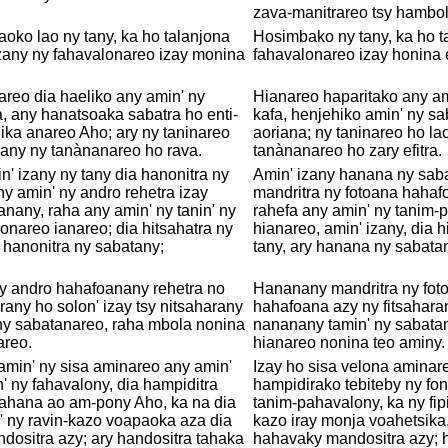
zava-manitrareo tsy hambol
aoko lao ny tany, ka ho talanjona
Hosimbako ny tany, ka ho t
zany ny fahavalonareo izay monina
fahavalonareo izay honina 
areo dia haeliko any amin' ny
Hianareo haparitako any ami
sa, any hanatsoaka sabatra ho enti-
kafa, henjehiko amin' ny sa
ka anareo Aho; ary ny taninareo
aoriana; ny taninareo ho la
 any ny tanànanareo ho rava.
tanànanareo ho zary efitra.
n' izany ny tany dia hanonitra ny
Amin' izany hanana ny saba
y amin' ny andro rehetra izay
mandritra ny fotoana hahaf
nany, raha any amin' ny tanin' ny
rahefa any amin' ny tanim-
onareo ianareo; dia hitsahatra ny
hianareo, amin' izany, dia h
 hanonitra ny sabatany;
tany, ary hanana ny sabata
y andro hahafoanany rehetra no
Hananany mandritra ny fot
rany ho solon' izay tsy nitsaharany
hahafoana azy ny fitsahara
ny sabatanareo, raha mbola nonina
nananany tamin' ny sabata
areo.
hianareo nonina teo aminy.
amin' ny sisa aminareo any amin'
Izay ho sisa velona aminar
n' ny fahavalony, dia hampiditra
hampidirako tebiteby ny fon
rahana ao am-pony Aho, ka na dia
tanim-pahavalony, ka ny fipi
' ny ravin-kazo voapaoka aza dia
kazo iray monja voahetsika
ositra azy; ary handositra tahaka
hahavaky mandositra azy; h