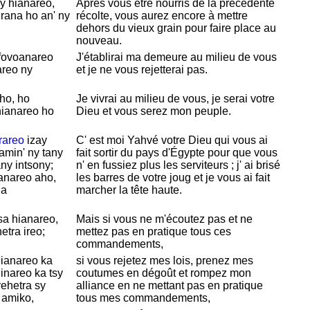
y hianareo,
Après vous être nourris de la précédente
erana ho an' ny
récolte, vous aurez encore à mettre
dehors du vieux grain pour faire place au
nouveau.
fovoanareo
J'établirai ma demeure au milieu de vous
areo ny
et je ne vous rejetterai pas.
ho, ho
Je vivrai au milieu de vous, je serai
votre
hianareo ho
Dieu et vous serez mon peuple.
rareo
izay
C' est moi
Yahvé
votre Dieu qui vous ai
amin' ny tany
fait sortir du pays d'
Égypte pour que vous
ny intsony;
n' en fussiez plus les serviteurs ; j' ai brisé
anareo aho,
les barres de votre joug et je vous ai fait
ha
marcher la tête haute.
sa hianareo,
Mais si vous ne m'écoutez pas et ne
etra ireo;
mettez pas en pratique tous ces
commandements,
ianareo ka
si vous rejetez mes lois, prenez mes
inareo ka tsy
coutumes en dégoût et rompez mon
rehetra sy
alliance en ne mettant pas en pratique
 amiko,
tous mes commandements,