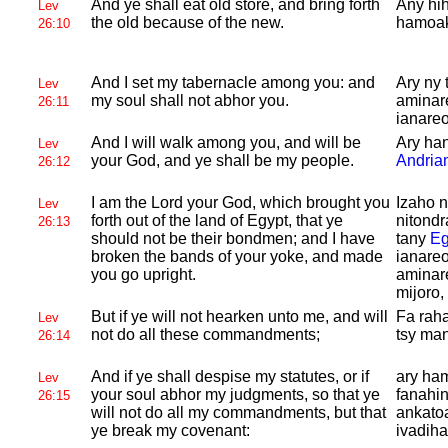
And ye shall eat old store, and bring forth
Any hih
Lev
the old because of the new.
hamoak
26:10
And I set my tabernacle among you: and
Ary ny 
Lev
my soul shall not abhor you.
aminare
26:11
ianareo
And I will walk among you, and will be
Ary ha
Lev
your God, and ye shall be my people.
Andria
26:12
I am the
Lord your God, which brought you
Izaho 
Lev
forth out of the land of
Egypt, that ye
nitondr
26:13
should not be their bondmen; and I have
tany
Eg
broken the bands of your yoke, and made
ianareo
you go upright.
aminar
mijoro,
But if ye will not hearken unto me, and will
Fa raha
Lev
not do all these commandments;
tsy man
26:14
And if ye shall despise my statutes, or if
ary ham
Lev
your soul abhor my judgments, so that ye
fanahin
26:15
will not do all my commandments, but that
ankatoa
ye break my covenant:
ivadiha