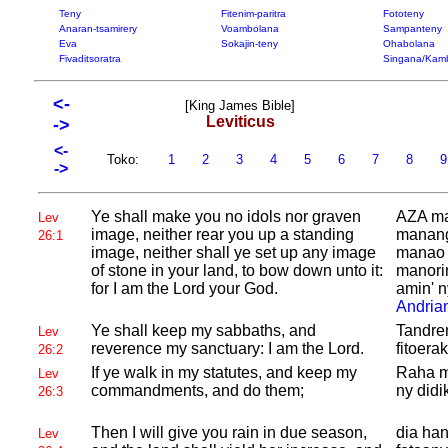
Teny
Fitenim-paritra
Fototeny
Anaran-tsamirery
Voambolana
Sampanteny
Eva
Sokajin-teny
Ohabolana
Fivaditsoratra
Singana/Kam
<-
[King James Bible]
Leviticus
->
<-
Toko:
1
2
3
4
5
6
7
8
->
Ye shall make you no idols nor graven
AZA man
Lev
image, neither rear you up a standing
mananga
26:1
image, neither shall ye set up any image
manao 
of stone in your land, to bow down unto it:
manori
for I am the
Lord your God.
amin' n
Andria
Ye shall keep my sabbaths, and
Tandre
Lev
reverence my sanctuary: I am the
Lord.
fitoera
26:2
If ye walk in my statutes, and keep my
Raha m
Lev
commandments, and do them;
ny didi
26:3
Then I will give you rain in due season,
dia ha
Lev