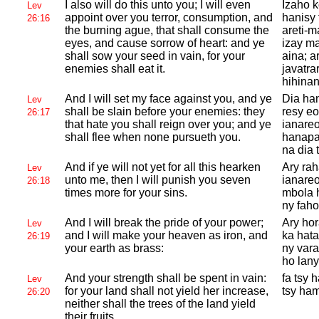
I also will do this unto you; I will even
Izaho 
Lev
appoint over you terror, consumption, and
hanisy
26:16
the burning ague, that shall consume the
areti-
eyes, and cause sorrow of heart: and ye
izay m
shall sow your seed in vain, for your
aina; a
enemies shall eat it.
javatra
hihinan
And I will set my face against you, and ye
Dia ha
Lev
shall be slain before your enemies: they
resy eo
26:17
that hate you shall reign over you; and ye
ianareo
shall flee when none pursueth you.
hanapak
na dia 
And if ye will not yet for all this hearken
Ary rah
Lev
unto me, then I will punish you seven
ianareo
26:18
times more for your sins.
mbola 
ny faho
And I will break the pride of your power;
Ary hor
Lev
and I will make your heaven as iron, and
ka hata
26:19
your earth as brass:
ny vara
ho lany
And your strength shall be spent in vain:
fa tsy 
Lev
for your land shall not yield her increase,
tsy ham
26:20
neither shall the trees of the land yield
their fruits.