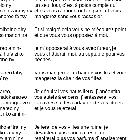
lo ny
un seul four, c' est à poids compté qu'
no hizarany ny
elles vous rapporteront ce pain, et vous
nareo fa tsy
mangerez sans vous rassasier.
mihaino ahy
Et si malgré cela vous ne m'écoutez point
so manohitra
et que vous vous opposiez à moi,
reo amin-
je m' opposerai à vous avec fureur, je
a hofaiziko
vous châtierai, moi, au septuple pour vos
noho ny
péchés.
kareo lahy
Vous mangerez la chair de vos fils et vous
' ny
mangerez la chair de vos filles.
areo,
Je détruirai vos hauts lieux, j' anéantirai
natokanareo
vos autels à encens, j' entasserai vos
ifanongoaviko
cadavres sur les cadavres de vos idoles
anareo ny
et je vous rejetterai.
nahiko amim-
o efitra, ny
Je ferai de vos villes une ruine, je
ko, ary ny
dévasterai vos sanctuaires et ne
vy amin' ny
respirerai plus vos parfums d' apaisement.