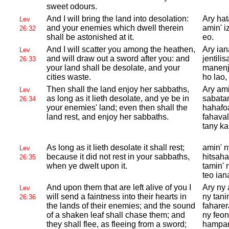
sweet odours.
And I will bring the land into desolation:
Ary hat
Lev
and your enemies which dwell therein
amin' i
26:32
shall be astonished at it.
eo.
And I will scatter you among the heathen,
Ary ian
Lev
and will draw out a sword after you: and
jentili
26:33
your land shall be desolate, and your
manenji
cities waste.
ho lao,
Then shall the land enjoy her sabbaths,
Ary ami
Lev
as long as it lieth desolate, and ye be in
sabatan
26:34
your enemies' land; even then shall the
hahafoa
land rest, and enjoy her sabbaths.
fahaval
tany ka
As long as it lieth desolate it shall rest;
amin' n
Lev
because it did not rest in your sabbaths,
hitsaha
26:35
when ye dwelt upon it.
tamin' 
teo ian
And upon them that are left alive of you I
Ary ny 
Lev
will send a faintness into their hearts in
ny tani
26:36
the lands of their enemies; and the sound
fahare
of a shaken leaf shall chase them; and
ny feon
they shall flee, as fleeing from a sword;
hampand