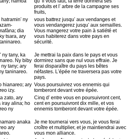
 tany; hamoa
qu' il vous faut, la terre donnera ses
produits et l' arbre de la campagne ses
fruits,
 hatramin' ny
vous battrez jusqu' aux vendanges et
oazam-
vous vendangerez jusqu' aux semailles.
mafàna; dia
Vous mangerez votre pain à satiété et
y tsara, ary
vous habiterez dans votre pays en
taninareo.
sécurité.
 ny tany, ka
Je mettrai la paix dans le pays et vous
anareo. Ny biby
dormirez sans que nul vous effraie. Je
ny tany; ary
ferai disparaître du pays les bêtes
ny taninareo.
néfastes. L'épée ne traversera pas votre
pays.
 hianareo; ary
Vous poursuivrez vos ennemis qui
eo izy.
tomberont devant votre épée.
 zato, ary
Cinq d' entre vous en poursuivront cent,
iray alina; ho
cent en poursuivront dix mille, et vos
reo ny
ennemis tomberont devant votre épée.
ahamaro anaka
Je me tournerai vers vous, je vous ferai
eo ary
croître et multiplier, et je maintiendrai avec
areo.
vous mon alliance.