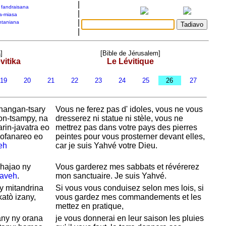
|
a fandraisana
|
a-miasa
|
taniana
|
]
[Bible de Jérusalem]
vitika
Le Lévitique
19
20
21
22
23
24
25
26
27
nangan-tsary
Vous ne ferez pas d' idoles, vous ne vous
on-tsampy, na
dresserez ni statue ni stèle, vous ne
rin-javatra eo
mettrez pas dans votre pays des pierres
hofanareo eo
peintes pour vous prosterner devant elles,
eh
car je suis
Yahvé
votre Dieu.
 hajao ny
Vous garderez mes sabbats et révérerez
Iaveh
.
mon sanctuaire. Je suis
Yahvé.
y mitandrina
Si vous vous conduisez selon mes lois, si
atò izany,
vous gardez mes commandements et les
mettez en pratique,
any ny orana
je vous donnerai en leur saison les pluies