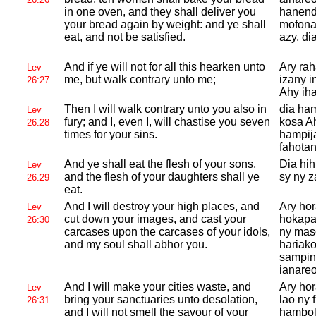
in one oven, and they shall deliver you
hanenda
your bread again by weight: and ye shall
mofonar
eat, and not be satisfied.
azy, di
And if ye will not for all this hearken unto
Ary rah
Lev
me, but walk contrary unto me;
izany i
26:27
Ahy iha
Then I will walk contrary unto you also in
dia ha
Lev
fury; and I, even I, will chastise you seven
kosa Ah
26:28
times for your sins.
hampija
fahotan
And ye shall eat the flesh of your sons,
Dia hih
Lev
and the flesh of your daughters shall ye
sy ny z
26:29
eat.
And I will destroy your high places, and
Ary hor
Lev
cut down your images, and cast your
hokapa
26:30
carcases upon the carcases of your idols,
ny maso
and my soul shall abhor you.
hariako
sampina
ianareo
And I will make your cities waste, and
Ary ho
Lev
bring your sanctuaries unto desolation,
lao ny 
26:31
and I will not smell the savour of your
hambolo