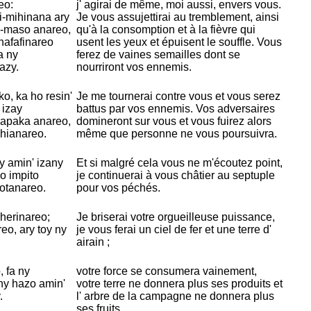
eo:
j' agirai de même, moi aussi, envers vous.
i-mihinana ary
Je vous assujettirai au tremblement, ainsi
li-maso anareo,
qu'à la consomption et à la fièvre qui
hafafinareo
usent les yeux et épuisent le souffle. Vous
a ny
ferez de vaines semailles dont se
azy.
nourriront vos ennemis.
o, ka ho resin'
Je me tournerai contre vous et vous serez
 izay
battus par vos ennemis. Vos adversaires
apaka anareo,
domineront sur vous et vous fuirez alors
 hianareo.
même que personne ne vous poursuivra.
y amin' izany
Et si malgré cela vous ne m'écoutez point,
o impito
je continuerai à vous châtier au septuple
hotanareo.
pour vos péchés.
herinareo;
Je briserai votre orgueilleuse puissance,
reo, ary toy ny
je vous ferai un ciel de fer et une terre d'
airain ;
 fa ny
votre force se consumera vainement,
ny hazo amin'
votre terre ne donnera plus ses produits et
.
l' arbre de la campagne ne donnera plus
ses fruits.