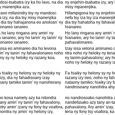
osi-tsabatra izy ka ho lavo, na dia
ny enjehin-tsabatra izy, ary 
y manenjika aza.
misy mpanenjika.
lavo mifanindry toy ny mandosi-
Hifampigona toy ny enjehin-
a izy, na dia tsy misy manenjika
nefa tsy iza tsy iza manenji
 dia tsy hahajanona eo anoloan' ny
dia tsy hahatoha ny fahava
onareo ianareo.
hianareo.
 ho lany ringana any amin' ny
Ho lany ringana any amin' n
sa ianareo, any ho lanin' ny tanin' ny
hianareo, ary ho lanin' ny t
onareo ianareo.
pahavalonareo.
sisa eo aminareo dia ho levona
Izay sisa velona aminareo 
n' ny tanin' ny fahavalonareo noho
ritra noho ny heloky ny ten
ny sy ny heloky ny razany koa.
ny tanim-pahavalony; ary h
noho ny heloky ny razany i
 hiaiky ny helony sy ny heloky ny
Fa hiaiky ny helony sy ny h
izy, dia ny fahadisoany izay
razany izy ireo, noho ny fa
oany tamiko tamin' ny nanoherany
nataony tamiko; hiaiky izy 
nandrosoany nanohitra ahy
ho kosa namely azy ka nitondra
no nandrosoako nanohitra 
any amin' ny tanin' ny fahavalony,
nandefasako azy tany an-t
etry amin' izany ny fony tsy voafora,
pahavalony. Ary amin' izay,
onitra ny amin' ny helony izy,
tena ny fony tsy voafora, k