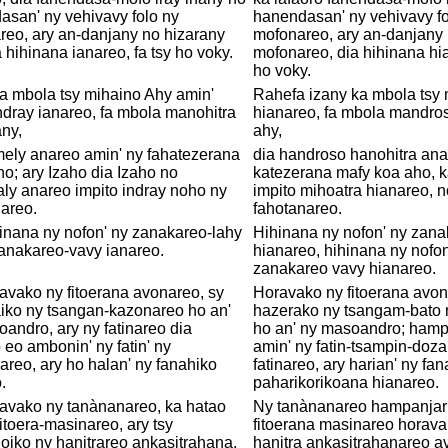
san' ny vehivavy folo ny
hanendasan' ny vehivavy fo
eo, ary an-danjany no hizarany
mofonareo, ary an-danjany 
a hihinana ianareo, fa tsy ho voky.
mofonareo, dia hihinana hia
ho voky.
a mbola tsy mihaino Ahy amin'
Rahefa izany ka mbola tsy 
ndray ianareo, fa mbola manohitra
hianareo, fa mbola mandro
ny,
ahy,
mely anareo amin' ny fahatezerana
dia handroso hanohitra ana
o; ary Izaho dia Izaho no
katezerana mafy koa aho, k
ly anareo impito indray noho ny
impito mihoatra hianareo, 
areo.
fahotanareo.
inana ny nofon' ny zanakareo-lahy
Hihinana ny nofon' ny zana
anakareo-vavy ianareo.
hianareo, hihinana ny nofon
zanakareo vavy hianareo.
avako ny fitoerana avonareo, sy
Horavako ny fitoerana avon
iko ny tsangan-kazonareo ho an'
hazerako ny tsangam-bato 
andro, ary ny fatinareo dia
ho an' ny masoandro; hamp
 eo ambonin' ny fatin' ny
amin' ny fatin-tsampin-doz
reo, ary ho halan' ny fanahiko
fatinareo, ary harian' ny fa
.
paharikorikoana hianareo.
ravako ny tanànanareo, ka hatao
Ny tanànanareo hampanjarik
fitoera-masinareo, ary tsy
fitoerana masinareo horava
iko ny hanitrareo ankasitrahana.
hanitra ankasitrahanareo a