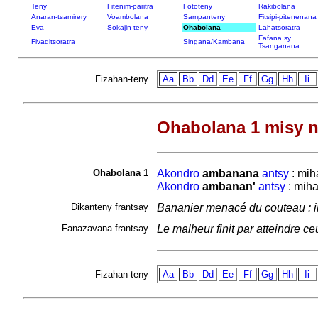
Teny
Fitenim-paritra
Fototeny
Rakibolana
Anaran-tsamirery
Voambolana
Sampanteny
Fitsipi-pitenenana
Eva
Sokajin-teny
Ohabolana
Lahatsoratra
Fafana sy
Fivaditsoratra
Singana/Kambana
Tsanganana
Fizahan-teny
Aa
Bb
Dd
Ee
Ff
Gg
Hh
Ii
Ohabolana 1 misy n
Ohabolana 1
Akondro
ambanana
antsy
: mih
Akondro
ambanan'
antsy
: miha
Dikanteny frantsay
Bananier menacé du couteau : il f
Fanazavana frantsay
Le malheur finit par atteindre ce
Fizahan-teny
Aa
Bb
Dd
Ee
Ff
Gg
Hh
Ii