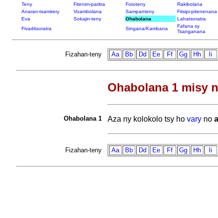
Teny
Fitenim-paritra
Fototeny
Rakibolana
Anaran-tsamirery
Voambolana
Sampanteny
Fitsipi-pitenenana
Eva
Sokajin-teny
Ohabolana
Lahatsoratra
Fafana sy
Fivaditsoratra
Singana/Kambana
Tsanganana
Fizahan-teny
Aa
Bb
Dd
Ee
Ff
Gg
Hh
Ii
Ohabolana 1 misy n
Ohabolana 1
Aza ny kolokolo tsy ho
vary
no
a
Fizahan-teny
Aa
Bb
Dd
Ee
Ff
Gg
Hh
Ii