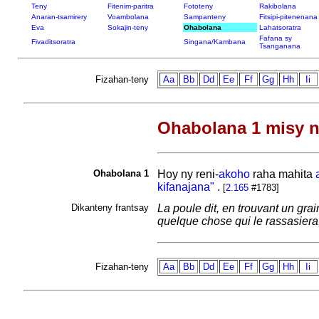
Teny
Fitenim-paritra
Fototeny
Rakibolana
Anaran-tsamirery
Voambolana
Sampanteny
Fitsipi-pitenenana
Eva
Sokajin-teny
Ohabolana
Lahatsoratra
Fafana sy
Fivaditsoratra
Singana/Kambana
Tsanganana
Fizahan-teny
Aa
Bb
Dd
Ee
Ff
Gg
Hh
Ii
Ohabolana 1 misy n
Ohabolana 1
Hoy ny reni-
akoho
raha mahita
kifanajana"
.
[
2.165
#1783]
Dikanteny frantsay
La poule dit, en trouvant un grai
quelque chose qui le rassasiera,
Fizahan-teny
Aa
Bb
Dd
Ee
Ff
Gg
Hh
Ii