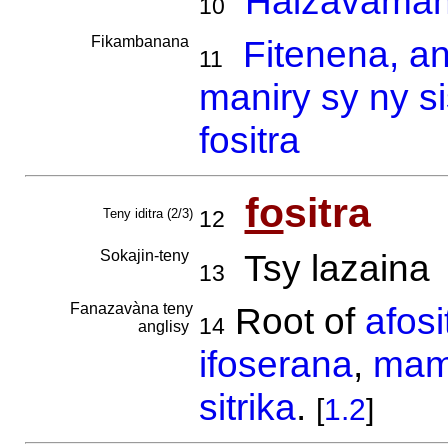
Haizavaman
10
Fikambanana
Fitenena, a
11
maniry sy ny s
fositra
fo
sitra
Teny iditra (2/3)
12
Sokajin-teny
Tsy lazaina
13
Fanazavàna teny
Root of
afosi
14
anglisy
ifoserana
,
mam
sitrika
.
[
1.2
]