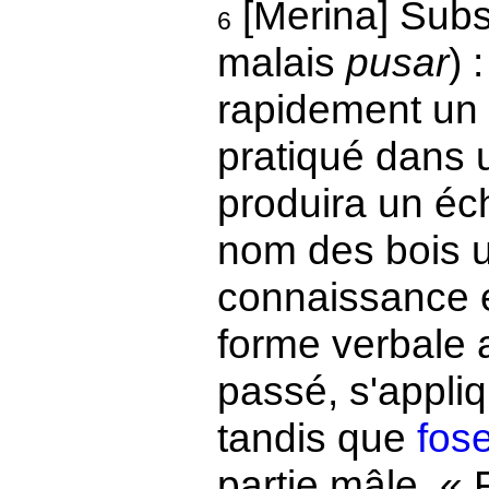
[Merina] Subst
6
malais
pusar
) 
rapidement un 
pratiqué dans un
produira un éch
nom des bois ut
connaissance e
forme verbale 
passé, s'appliq
tandis que
fos
partie mâle. « 