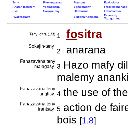
Teny
Fitenim-paritra
Fototeny
Rakibolana
Anaran-tsamirery
Voambolana
Sampanteny
Fitsipi-pitenenana
Eva
Sokajin-teny
Ohabolana
Lahatsoratra
Fafana sy
Fivaditsoratra
Singana/Kambana
Tsanganana
fo
sitra
Teny iditra (1/3)
1
Sokajin-teny
anarana
2
Fanazavàna teny
Hazo mafy dil
3
malagasy
malemy ananki
Fanazavàna teny
the use of the 
4
anglisy
Fanazavàna teny
action de fair
5
frantsay
bois
[
1.8
]