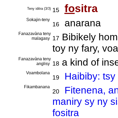
fo
sitra
Teny iditra (3/3)
15
Sokajin-teny
anarana
16
Fanazavàna teny
Bibikely hom
17
malagasy
toy ny fary, v
Fanazavàna teny
a kind of ins
18
anglisy
Voambolana
Haibiby: ts
19
Fikambanana
Fitenena, a
20
maniry sy ny s
fositra