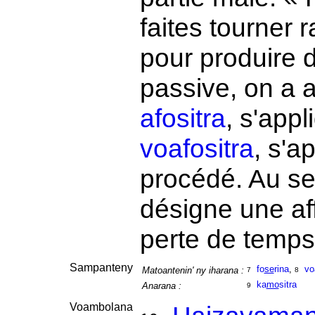
faites tourner 
pour produire d
passive, on a a
afositra
, s'appl
voafositra
, s'a
procédé. Au se
désigne une a
perte de temp
Sampanteny
fo
se
rina
,
vo
Matoantenin' ny iharana :
7
8
ka
mo
sitra
Anarana :
9
Voambolana