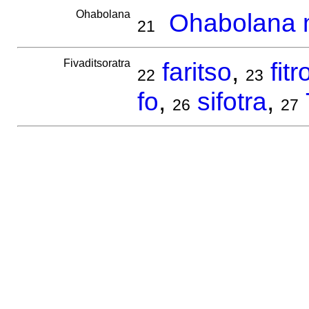
Ohabolana
Ohabolana m
21
Fivaditsoratra
faritso
,
fit
22
23
fo
,
sifotra
,
26
27