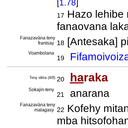
[
1.78
]
Hazo lehibe 
17
fanaovana lak
Fanazavàna teny
[Antesaka] p
18
frantsay
Voambolana
Fifamoivoiz
19
ha
raka
Teny iditra (4/8)
20
Sokajin-teny
anarana
21
Fanazavàna teny
Kofehy mitan
22
malagasy
mba hitsofoha