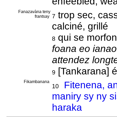
enfeebled, wear
Fanazavàna teny
trop sec, cass
7
frantsay
calciné, grillé
qui se morfon
8
foana eo iana
attendez longt
[Tankarana] é
9
Fikambanana
Fitenena, a
10
maniry sy ny s
haraka