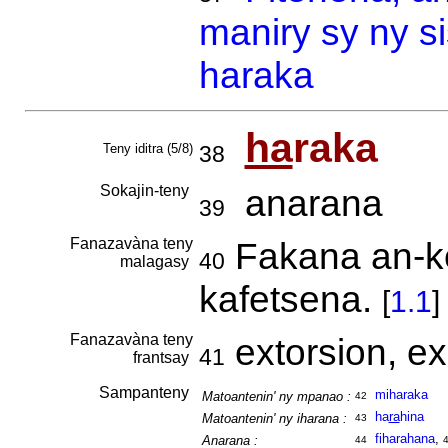
maniry sy ny s
haraka
ha
raka
Teny iditra (5/8)
38
Sokajin-teny
anarana
39
Fanazavàna teny
Fakana an-ke
40
malagasy
kafetsena.
[
1.1
]
Fanazavàna teny
extorsion, e
41
frantsay
Sampanteny
miharaka
Matoantenin' ny mpanao :
42
ha
ra
hina
Matoantenin' ny iharana :
43
fiharahana
,
Anarana :
44