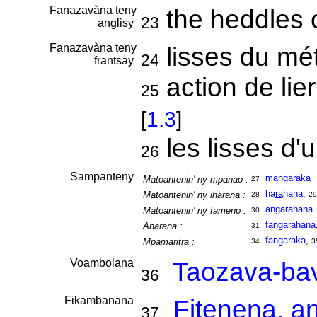
Fanazavàna teny
the heddles 
23
anglisy
Fanazavàna teny
lisses du mét
24
frantsay
action de lier
25
[
1.3
]
les lisses d'
26
Sampanteny
mangaraka
Matoantenin' ny mpanao :
27
ha
ra
hana
,
Matoantenin' ny iharana :
28
29
angarahana
Matoantenin' ny fameno :
30
fangarahana
Anarana :
31
fangaraka
,
Mpamaritra :
34
3
Voambolana
Taozava-ba
36
Fikambanana
Fitenena, a
37