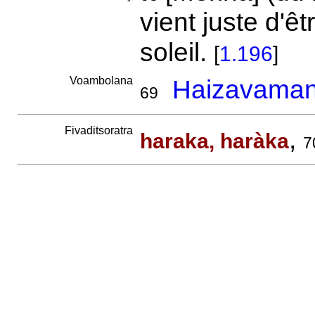
vient juste d'êt
soleil.
[
1.196
]
Voambolana
Haizavaman
69
Fivaditsoratra
,
haraka, haràka
7