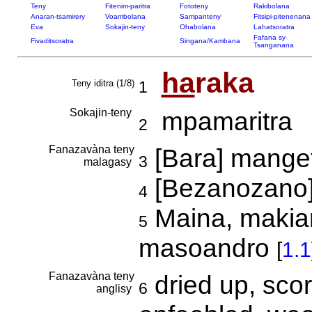
Teny
Fitenim-paritra
Fototeny
Rakibolana
Anaran-tsamirery
Voambolana
Sampanteny
Fitsipi-pitenenana
Eva
Sokajin-teny
Ohabolana
Lahatsoratra
Fafana sy
Fivaditsoratra
Singana/Kambana
Tsanganana
ha
raka
Teny iditra (1/8)
1
Sokajin-teny
mpamaritra
2
Fanazavàna teny
[Bara] mange
3
malagasy
[Bezanozano]
4
Maina, makian
5
masoandro
[
1.1
Fanazavàna teny
dried up, sco
6
anglisy