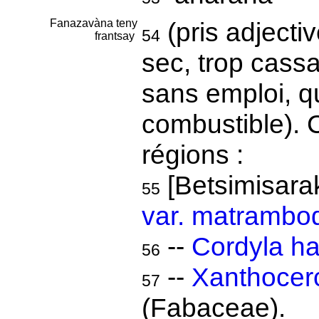
Fanazavàna teny
(pris adjecti
54
frantsay
sec, trop cassa
sans emploi, q
combustible). C
régions :
[Betsimisarak
55
var. matrambo
--
Cordyla h
56
--
Xanthocer
57
(Fabaceae).