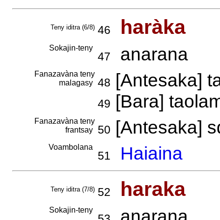
haràka
Teny iditra (6/8)
46
Sokajin-teny
anarana
47
Fanazavàna teny
[Antesaka] t
48
malagasy
[Bara] taola
49
Fanazavàna teny
[Antesaka] s
50
frantsay
Voambolana
Haiaina
51
haraka
Teny iditra (7/8)
52
Sokajin-teny
anarana
53