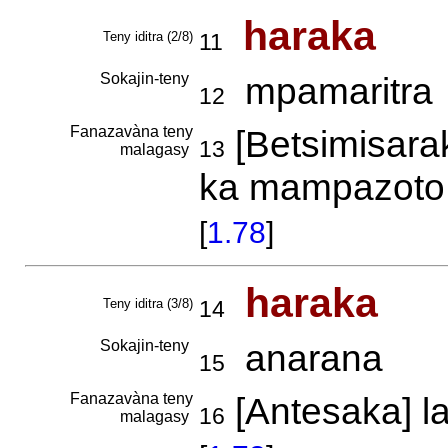
haraka
Teny iditra (2/8)
11
Sokajin-teny
mpamaritra
12
Fanazavàna teny
[Betsimisarak
13
malagasy
ka mampazoto 
[
1.78
]
haraka
Teny iditra (3/8)
14
Sokajin-teny
anarana
15
Fanazavàna teny
[Antesaka] l
16
malagasy