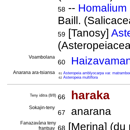
--
Homalium 
58
Baill. (Salicace
[Tanosy]
Aste
59
(Asteropeiace
Voambolana
Haizavaman
60
Anarana ara-tsiansa
Asteropeia amblyocarpa var. matrambo
61
Asteropeia multiflora
62
haraka
Teny iditra (8/8)
66
Sokajin-teny
anarana
67
Fanazavàna teny
[Merina] (du
68
frantsay