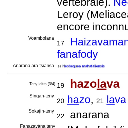
vertébrale).
Ne
Leroy (Meliace
encore inconn
Voambolana
Haizavamani
17
fanafody
Anarana ara-tsiansa
Neobeguea mahafaliensis
18
hazo
la
va
Teny iditra (3/4)
19
Singan-teny
ha
zo
,
la
va
20
21
Sokajin-teny
anarana
22
Fanazavàna teny