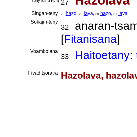
Hazolava
Teny iditra (4/4)
27
Singan-teny
ha
zo
,
la
va
,
ha
zo
,
la
va
28
29
30
31
Sokajin-teny
anaran-tsami
32
[
Fitanisana
]
Voambolana
Haitoetany:
33
Fivaditsoratra
Hazolava, hazola