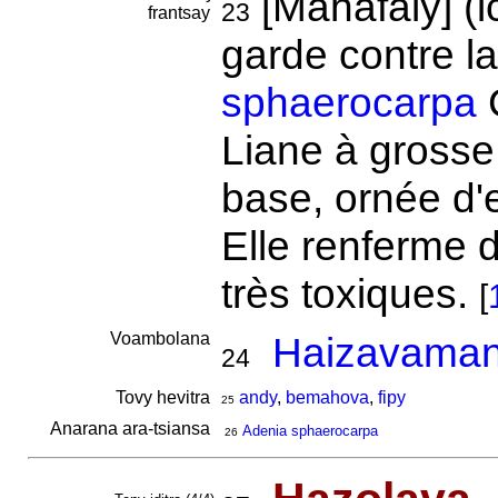
[Mahafaly] (ic
23
frantsay
garde contre la 
sphaerocarpa
Liane à grosse 
base, ornée d'
Elle renferme
très toxiques.
[
Voambolana
Haizavaman
24
Tovy hevitra
andy
,
bemahova
,
fipy
25
Anarana ara-tsiansa
Adenia sphaerocarpa
26