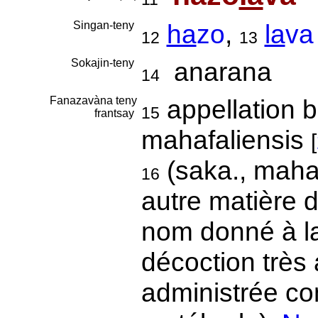
Singan-teny
ha
zo
,
la
va
12
13
Sokajin-teny
anarana
14
Fanazavàna teny
appellation 
15
frantsay
mahafaliensis
[
(saka., mahaf
16
autre matière d
nom donné à la
décoction très
administrée co