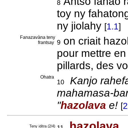
Antso fanao r
8
toy ny fahaton
ny jiolahy
[
1.1
]
Fanazavàna teny
on criait haz
9
frantsay
pour mettre en
pillards, des v
Ohatra
Kanjo rahef
10
mahamasa-bary 
"
hazolava
e!
[
2
hazo
la
va
Teny iditra (2/4)
11