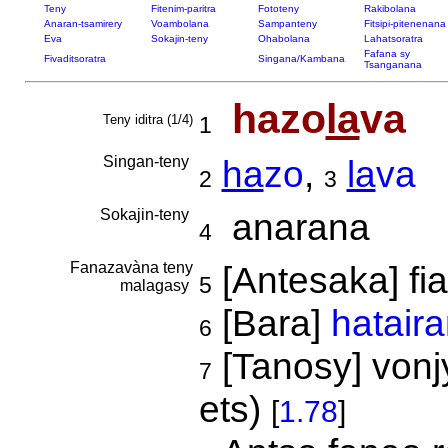
Teny
Fitenim-paritra
Fototeny
Rakibolana
Anaran-tsamirery
Voambolana
Sampanteny
Fitsipi-pitenenana
Eva
Sokajin-teny
Ohabolana
Lahatsoratra
Fafana sy
Fivaditsoratra
Singana/Kambana
Tsanganana
hazo
la
va
Teny iditra (1/4)
1
Singan-teny
ha
zo
,
la
va
2
3
Sokajin-teny
anarana
4
Fanazavàna teny
[Antesaka] f
5
malagasy
[Bara]
hatair
6
[Tanosy] vonjy
7
ets)
[
1.78
]