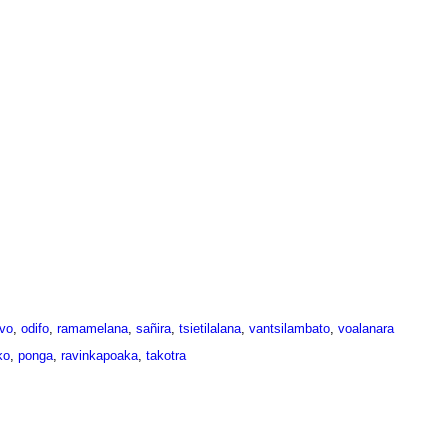
vo
,
odifo
,
ramamelana
,
sañira
,
tsietilalana
,
vantsilambato
,
voalanara
ko
,
ponga
,
ravinkapoaka
,
takotra