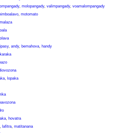
ompangady
,
molopangady
,
valimpangady
,
voamalompangady
imboalavo
,
motomato
malaza
oala
olava
ipasy
,
andy
,
bemahova
,
handy
karaka
ihazo
iovozona
aka
,
lopaka
irika
avozona
dro
aka
,
hovatra
,
lafitra
,
matitanana