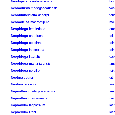
Neodypsis
tsaratananensis
kin
Neoharmsia
madagascariensis
voa
Neohumbertiella
decaryi
fan
Neonauclea
macrostipula
mol
Neophloga
bernieriana
am
Neophloga
catatiana
tsi
Neophloga
concinna
tsir
Neophloga
lanceolata
tsir
Neophloga
littoralis
dab
Neophloga
mananjarensis
amb
Neophloga
pervillei
tsi
Neotina
coursii
dit
Neotina
isoneura
aok
Nepenthes
madagascariensis
am
Nepenthes
masoalensis
tsi
Nephelium
lappaceum
leti
Nephelium
litchi
loti