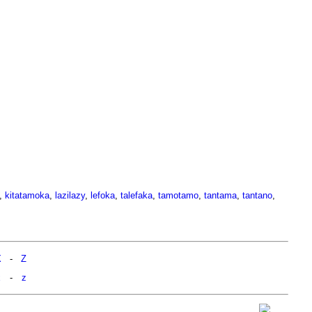
,
kitatamoka
,
lazilazy
,
lefoka
,
talefaka
,
tamotamo
,
tantama
,
tantano
,
X
-
Z
x
-
z