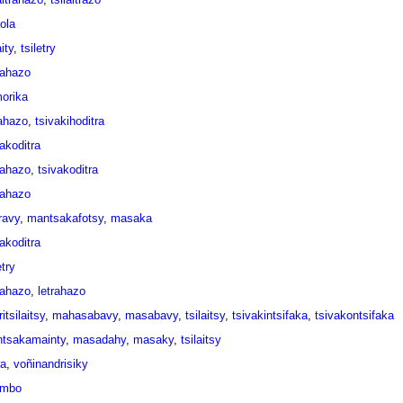
ola
aity
,
tsiletry
rahazo
morika
rahazo
,
tsivakihoditra
akoditra
rahazo
,
tsivakoditra
rahazo
ravy
,
mantsakafotsy
,
masaka
akoditra
etry
rahazo
,
letrahazo
itsilaitsy
,
mahasabavy
,
masabavy
,
tsilaitsy
,
tsivakintsifaka
,
tsivakontsifaka
tsakamainty
,
masadahy
,
masaky
,
tsilaitsy
a
,
voñinandrisiky
ambo