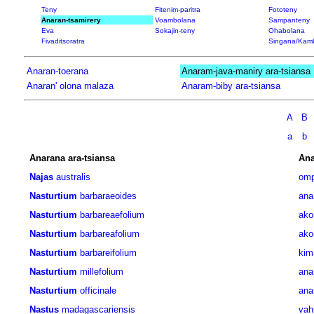
Teny
Fitenim-paritra
Fototeny
Anaran-tsamirery
Voambolana
Sampanteny
Eva
Sokajin-teny
Ohabolana
Fivaditsoratra
Singana/Kam
Anaran-toerana
Anaram-java-maniry ara-tsiansa
Anaran' olona malaza
Anaram-biby ara-tsiansa
A
B
a
b
Anarana ara-tsiansa
Ana
Najas
australis
om
Nasturtium
barbaraeoides
ana
Nasturtium
barbareaefolium
ako
Nasturtium
barbareafolium
ako
Nasturtium
barbareifolium
kim
Nasturtium
millefolium
ana
Nasturtium
officinale
ana
Nastus
madagascariensis
vah