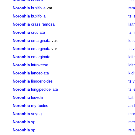
Noronhia
buxifolia
var.
reta
Noronhia
buxifolia
tsil
Noronhia
crassiramosa
lait
Noronhia
cruciata
tsi
Noronhia
emarginata
var.
let
Noronhia
emarginata
var.
tsiv
Noronhia
emarginata
lait
Noronhia
introversa
lait
Noronhia
lanceolata
kidi
Noronhia
linocerioides
tsiv
Noronhia
longipedicellata
tsil
Noronhia
louvelii
lait
Noronhia
myrtoides
andr
Noronhia
seyrigii
man
Noronhia
sp.
mer
Noronhia
sp
rel