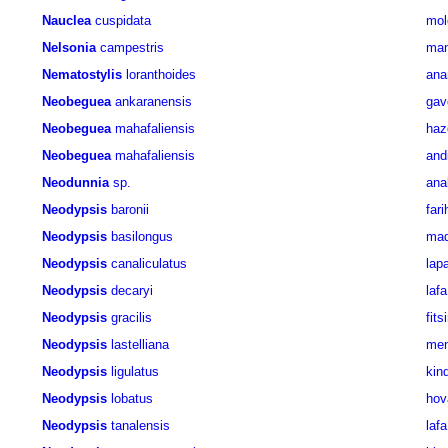
Nauclea
cuspidata
mol
Nelsonia
campestris
man
Nematostylis
loranthoides
ana
Neobeguea
ankaranensis
gav
Neobeguea
mahafaliensis
haz
Neobeguea
mahafaliensis
and
Neodunnia
sp.
ana
Neodypsis
baronii
far
Neodypsis
basilongus
mad
Neodypsis
canaliculatus
lap
Neodypsis
decaryi
lafa
Neodypsis
gracilis
fits
Neodypsis
lastelliana
men
Neodypsis
ligulatus
kin
Neodypsis
lobatus
hov
Neodypsis
tanalensis
lafa