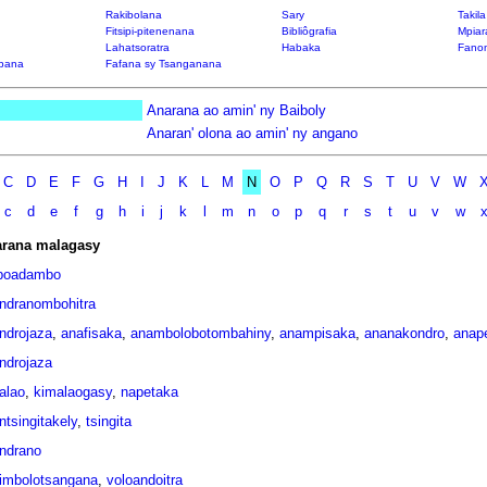
Rakibolana
Sary
Takil
Fitsipi-pitenenana
Bibliôgrafia
Mpiar
Lahatsoratra
Habaka
Fanon
bana
Fafana sy Tsanganana
Anarana ao amin' ny Baiboly
Anaran' olona ao amin' ny angano
C
D
E
F
G
H
I
J
K
L
M
N
O
P
Q
R
S
T
U
V
W
c
d
e
f
g
h
i
j
k
l
m
n
o
p
q
r
s
t
u
v
w
rana malagasy
poadambo
ndranombohitra
ndrojaza
,
anafisaka
,
anambolobotombahiny
,
anampisaka
,
ananakondro
,
anap
ndrojaza
alao
,
kimalaogasy
,
napetaka
ntsingitakely
,
tsingita
ndrano
imbolotsangana
,
voloandoitra