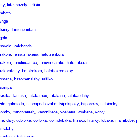
isy
,
latasoavalỳ
,
letisia
imbato
ainga
siriry
,
famonoantara
ngolo
navola
,
kalebanda
trakora
,
famatsilakana
,
hafotsankora
trakora
,
fanolindambo
,
fanovindambo
,
hafotrakora
trakorafotsy
,
hafotrakora
,
hafotrakorafotsy
zomena
,
hazomenalahy
,
raifiko
asompa
rasika
,
fantaka
,
fatakambe
,
fatakana
,
fatakandahy
eda
,
gaboroda
,
tsipoapoabazaha
,
tsipokipoky
,
tsipopoky
,
tsitsipoky
aomby
,
tranontantely
,
vavonikena
,
voahena
,
voakena
,
vonjy
ira
,
dary
,
dobibika
,
dolibika
,
dorindobaka
,
fitsako
,
hitsiky
,
lobaka
,
maimbobe
,
aitralahy
aitrahazo
,
tsilaitrazo