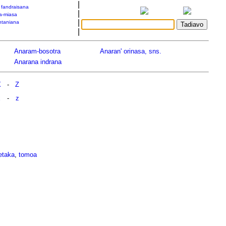
|
a fandraisana
|
a-miasa
|
taniana
|
Anaram-bosotra
Anaran' orinasa, sns.
Anarana indrana
X
-
Z
x
-
z
etaka
,
tomoa