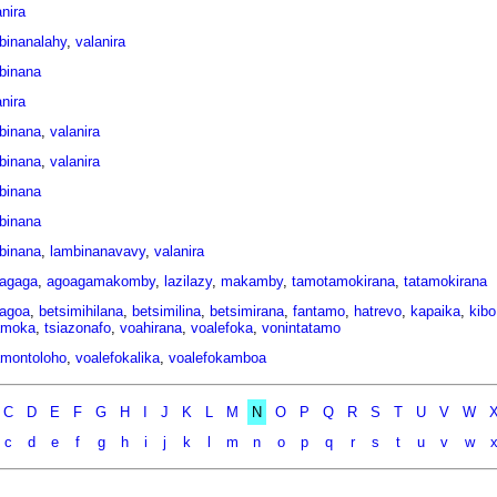
anira
binanalahy
,
valanira
binana
anira
binana
,
valanira
binana
,
valanira
binana
binana
binana
,
lambinanavavy
,
valanira
agaga
,
agoagamakomby
,
lazilazy
,
makamby
,
tamotamokirana
,
tatamokirana
agoa
,
betsimihilana
,
betsimilina
,
betsimirana
,
fantamo
,
hatrevo
,
kapaika
,
kibo
amoka
,
tsiazonafo
,
voahirana
,
voalefoka
,
vonintatamo
amontoloho
,
voalefokalika
,
voalefokamboa
C
D
E
F
G
H
I
J
K
L
M
N
O
P
Q
R
S
T
U
V
W
c
d
e
f
g
h
i
j
k
l
m
n
o
p
q
r
s
t
u
v
w