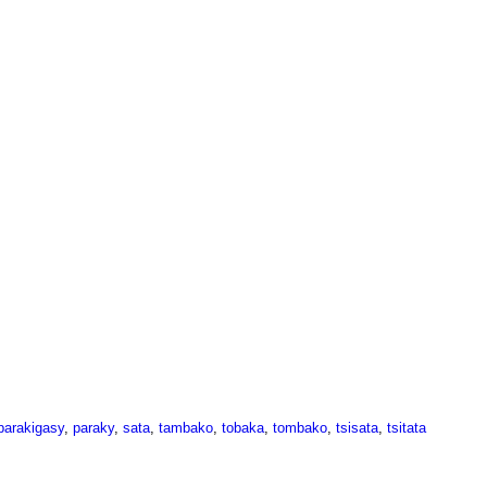
parakigasy
,
paraky
,
sata
,
tambako
,
tobaka
,
tombako
,
tsisata
,
tsitata