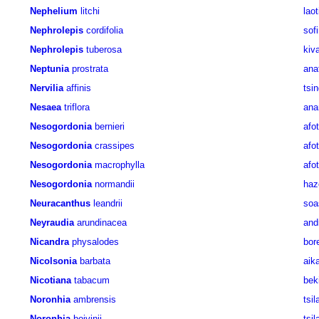
Nephelium
litchi
laot
Nephrolepis
cordifolia
sof
Nephrolepis
tuberosa
kiv
Neptunia
prostrata
anat
Nervilia
affinis
tsi
Nesaea
triflora
ana
Nesogordonia
bernieri
afo
Nesogordonia
crassipes
afo
Nesogordonia
macrophylla
afo
Nesogordonia
normandii
ha
Neuracanthus
leandrii
so
Neyraudia
arundinacea
and
Nicandra
physalodes
bor
Nicolsonia
barbata
aik
Nicotiana
tabacum
bek
Noronhia
ambrensis
tsil
Noronhia
boivinii
tsil