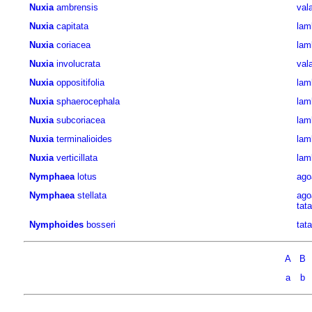
Nuxia
ambrensis
val
Nuxia
capitata
lam
Nuxia
coriacea
lam
Nuxia
involucrata
val
Nuxia
oppositifolia
lam
Nuxia
sphaerocephala
lam
Nuxia
subcoriacea
lam
Nuxia
terminalioides
lam
Nuxia
verticillata
lam
Nymphaea
lotus
ago
Nymphaea
stellata
ago
tat
Nymphoides
bosseri
tat
A
B
a
b