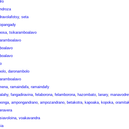
dro
ndroza
dravolafotsy
,
seta
opangady
bosa
,
tsikaramboalavo
karamboalavo
iboalavo
iboalavo
o
olo
,
daronambolo
karamboalavo
imena
,
ramaindafa
,
ramaindafy
alahy
,
fangadiravina
,
felaborona
,
felamborona
,
hazombato
,
lanary
,
manavodre
ponga
,
ampongandrano
,
ampozandrano
,
betakotra
,
kapoaka
,
kopoka
,
oramita
veravera
tsiavoloina
,
voakavandra
sia