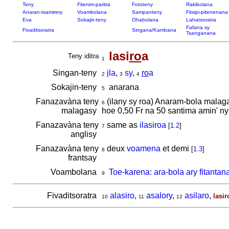
Teny
Fitenim-paritra
Fototeny
Rakibolana
Anaran-tsamirery
Voambolana
Sampanteny
Fitsipi-pitenenana
Eva
Sokajin-teny
Ohabolana
Lahatsoratra
Fafana sy
Fivaditsoratra
Singana/Kambana
Tsanganana
lasi
ro
a
Teny iditra
1
Singan-teny
i
la
,
sy
,
ro
a
2
3
4
Sokajin-teny
anarana
5
Fanazavàna teny
(ilany sy roa) Anaram-bola malaga
6
malagasy
hoe 0,50 Fr na 50 santima amin' ny
Fanazavàna teny
same as
ilasiroa
[
1.2
]
7
anglisy
Fanazavàna teny
deux
voamena
et demi
[
1.3
]
8
frantsay
Voambolana
Toe-karena: ara-bola ary fitantan
9
Fivaditsoratra
alasiro
,
asalory
,
asilaro
,
lasir
10
11
12