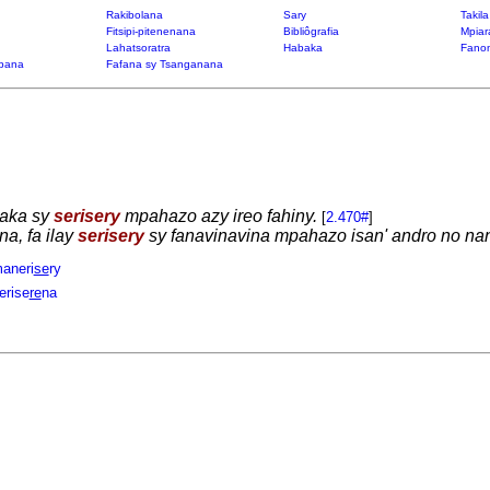
Rakibolana
Sary
Takil
Fitsipi-pitenenana
Bibliôgrafia
Mpiar
Lahatsoratra
Habaka
Fanon
bana
Fafana sy Tsanganana
haka sy
serisery
mpahazo azy ireo fahiny.
[
2.470#
]
a, fa ilay
serisery
sy fanavinavina mpahazo isan' andro no nanj
aneri
se
ry
erise
re
na