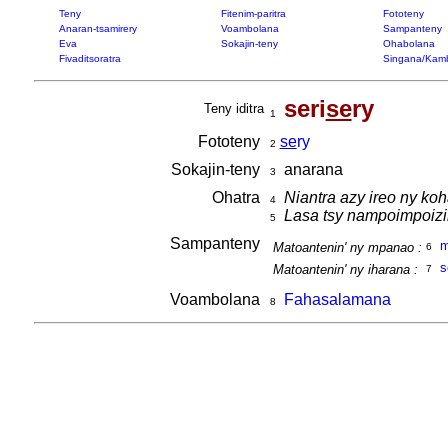
Teny
Fitenim-paritra
Fototeny
Anaran-tsamirery
Voambolana
Sampanteny
Eva
Sokajin-teny
Ohabolana
Fivaditsoratra
Singana/Kam
seri
se
ry
Teny iditra
1
Fototeny
se
ry
2
Sokajin-teny
anarana
3
Ohatra
Niantra azy ireo ny ko
4
Lasa tsy nampoimpoizin
5
Sampanteny
m
Matoantenin' ny mpanao :
6
s
Matoantenin' ny iharana :
7
Voambolana
Fahasalamana
8