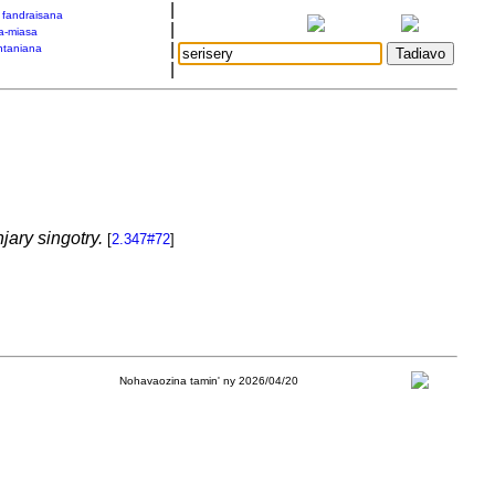
|
a fandraisana
|
a-miasa
|
taniana
|
ary singotry.
[
2.347#72
]
Nohavaozina tamin' ny 2026/04/20