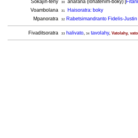
Sokajin-teny
anarana (lohatenim-boky) [
Fitan
30
Voambolana
Haisoratra: boky
31
Mpanoratra
Rabetsimandranto Fidelis-Justin
32
Fivaditsoratra
halivato
,
tavolahy
,
Vatolahy, vat
33
34