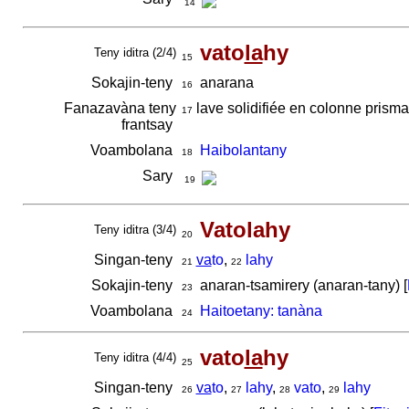
14
vato
la
hy
Teny iditra (2/4)
15
Sokajin-teny
anarana
16
Fanazavàna teny
lave solidifiée en colonne prism
17
frantsay
Voambolana
Haibolantany
18
Sary
19
Vatolahy
Teny iditra (3/4)
20
Singan-teny
va
to
,
lahy
21
22
Sokajin-teny
anaran-tsamirery (anaran-tany) [
23
Voambolana
Haitoetany: tanàna
24
vato
la
hy
Teny iditra (4/4)
25
Singan-teny
va
to
,
lahy
,
vato
,
lahy
26
27
28
29