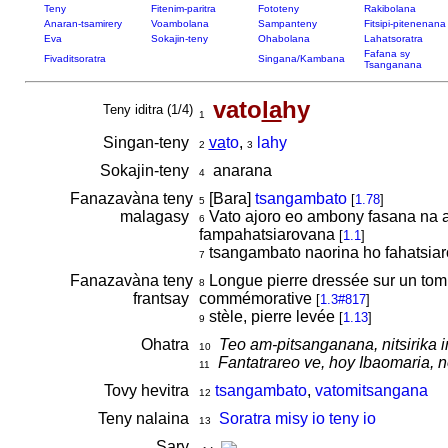
Teny
Fitenim-paritra
Fototeny
Rakibolana
Anaran-tsamirery
Voambolana
Sampanteny
Fitsipi-pitenenana
Eva
Sokajin-teny
Ohabolana
Lahatsoratra
Fafana sy
Fivaditsoratra
Singana/Kambana
Tsanganana
vato
la
hy
Teny iditra (1/4)
1
Singan-teny
va
to
,
lahy
2
3
Sokajin-teny
anarana
4
Fanazavàna teny
[Bara]
tsangambato
[
1.78
]
5
malagasy
Vato ajoro eo ambony fasana na 
6
fampahatsiarovana
[
1.1
]
tsangambato naorina ho fahatsia
7
Fanazavàna teny
Longue pierre dressée sur un tomb
8
frantsay
commémorative
[
1.3#817
]
stèle, pierre levée
[
1.13
]
9
Ohatra
Teo am-pitsanganana, nitsirika 
10
Fantatrareo ve, hoy Ibaomaria, n
11
Tovy hevitra
tsangambato
,
vatomitsangana
12
Teny nalaina
Soratra misy io teny io
13
Sary