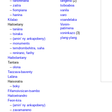
--
fanorenana
tangena
(2)
--
zaitra
tsiboaboa
--
fiompiana
vanila
--
hanina
varo
Kilalao
voandelaka
Haitoetany
Vonim-
patimena
--
tanàna
voninkazo
(3)
--
tsiraka
ylang-ylang
--
(amin' ny ankapobeny)
--
monuments
--
temdrombohitra, saha
--
renirano, farihy
Haibolantany
Tantara
--
olona
Taozava-baventy
Lalàna
Haisoratra
--
boky
Fifamoivoizan-tsambo
Haitoetrandro
Feon-kira
--
(amin' ny ankapobeny)
--
zavamaneno