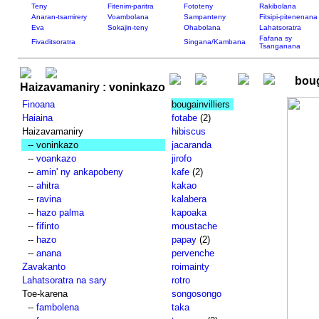
Teny
Fitenim-paritra
Fototeny
Rakibolana
Anaran-tsamirery
Voambolana
Sampanteny
Fitsipi-pitenenana
Eva
Sokajin-teny
Ohabolana
Lahatsoratra
Fafana sy
Fivaditsoratra
Singana/Kambana
Tsanganana
boug
Haizavamaniry : voninkazo
Finoana
bougainvilliers
Haiaina
fotabe
(2)
Haizavamaniry
hibiscus
-- voninkazo
jacaranda
--
voankazo
jirofo
--
amin' ny ankapobeny
kafe
(2)
--
ahitra
kakao
--
ravina
kalabera
--
hazo palma
kapoaka
--
fifinto
moustache
--
hazo
papay
(2)
--
anana
pervenche
Zavakanto
roimainty
Lahatsoratra na sary
rotro
Toe-karena
songosongo
--
fambolena
taka