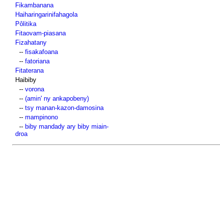
Fikambanana
Haiharingarinifahagola
Pôlitika
Fitaovam-piasana
Fizahatany
--
fisakafoana
--
fatoriana
Fitaterana
Haibiby
--
vorona
--
(amin' ny ankapobeny)
--
tsy manan-kazon-damosina
--
mampinono
--
biby mandady ary biby miain-
droa