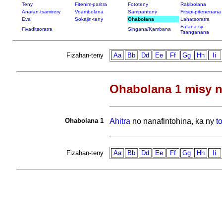
Teny
Fitenim-paritra
Fototeny
Rakibolana
Anaran-tsamirery
Voambolana
Sampanteny
Fitsipi-pitenenana
Eva
Sokajin-teny
Ohabolana
Lahatsoratra
Fafana sy
Fivaditsoratra
Singana/Kambana
Tsanganana
Fizahan-teny
Aa
Bb
Dd
Ee
Ff
Gg
Hh
Ii
Ohabolana 1 misy n
Ohabolana 1
Ahitra
no nanafintohina, ka ny
t
Fizahan-teny
Aa
Bb
Dd
Ee
Ff
Gg
Hh
Ii