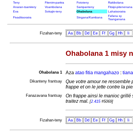
Teny
Fitenim-paritra
Fototeny
Rakibolana
Anaran-tsamirery
Voambolana
Sampanteny
Fitsipi-pitenenana
Eva
Sokajin-teny
Ohabolana
Lahatsoratra
Fafana sy
Fivaditsoratra
Singana/Kambana
Tsanganana
Fizahan-teny
Aa
Bb
Dd
Ee
Ff
Gg
Hh
Ii
Ohabolana 1 misy n
Ohabolana 1
Aza
atao
fitia
mangahazo
:
tiana
Dikanteny frantsay
Que votre amour ne ressemble pa
frappe et on le jette contre la pi
Fanazavana frantsay
On frappe ainsi le manioc grillé
traitez mal.
[
2.415
#5069]
Fizahan-teny
Aa
Bb
Dd
Ee
Ff
Gg
Hh
Ii