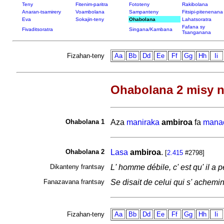
Teny
Fitenim-paritra
Fototeny
Rakibolana
Anaran-tsamirery
Voambolana
Sampanteny
Fitsipi-pitenenana
Eva
Sokajin-teny
Ohabolana
Lahatsoratra
Fafana sy
Fivaditsoratra
Singana/Kambana
Tsanganana
Fizahan-teny
Aa
Bb
Dd
Ee
Ff
Gg
Hh
Ii
Ohabolana 2 misy n
Ohabolana 1
Aza
maniraka
ambiroa
fa
mana
Ohabolana 2
Lasa
ambiroa
.
[
2.415
#2798]
Dikanteny frantsay
L' homme débile, c' est qu' il a
Fanazavana frantsay
Se disait de celui qui s' achemi
Fizahan-teny
Aa
Bb
Dd
Ee
Ff
Gg
Hh
Ii