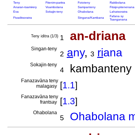
Teny
Fitenim-paritra
Fototeny
Rakibolana
Anaran-tsamirery
Voambolana
Sampanteny
Fitsipi-pitenenana
Eva
Sokajin-teny
Ohabolana
Lahatsoratra
Fafana sy
Fivaditsoratra
Singana/Kambana
Tsanganana
an-driana
Teny iditra (1/3)
1
Singan-teny
a
ny
,
ri
ana
2
3
Sokajin-teny
kambanteny
4
Fanazavàna teny
[
1.1
]
malagasy
Fanazavàna teny
[
1.3
]
frantsay
Ohabolana
Ohabolana mi
5