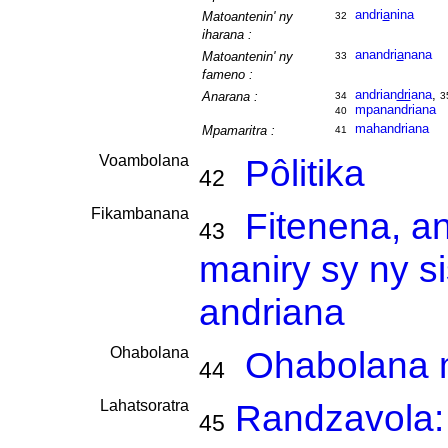
andri
a
nina
Matoantenin' ny
32
iharana :
anandri
a
nana
Matoantenin' ny
33
fameno :
andrian
dri
ana
,
Anarana :
34
3
mpanandriana
40
mahandriana
Mpamaritra :
41
Voambolana
Pôlitika
42
Fikambanana
Fitenena, a
43
maniry sy ny s
andriana
Ohabolana
Ohabolana m
44
Lahatsoratra
Randzavola: 
45