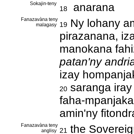
Sokajin-teny
anarana
18
Fanazavàna teny
Ny lohany ami
19
malagasy
pirazanana, i
manokana fahiz
patan'ny andr
izay hompanj
saranga iray
20
faha-mpanjaka 
amin'ny fitondr
Fanazavàna teny
the Sovereign,
21
anglisy