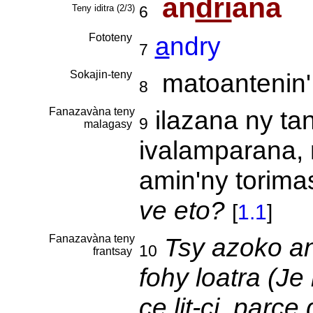
an
dri
ana
Teny iditra (2/3)
6
Fototeny
a
ndry
7
Sokajin-teny
matoantenin'
8
Fanazavàna teny
ilazana ny tan
9
malagasy
ivalamparana, 
amin'ny torima
ve eto?
[
1.1
]
Fanazavàna teny
Tsy azoko and
10
frantsay
fohy loatra (J
ce lit-ci, parce 