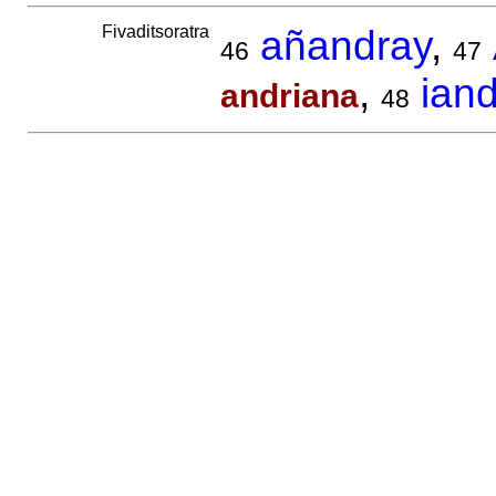
Fivaditsoratra
añandray
,
46
47
,
ian
andriana
48