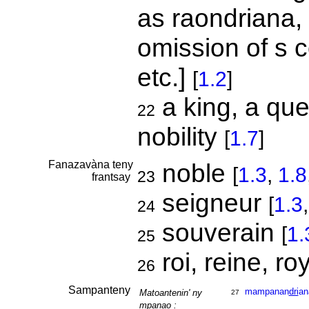
as raondriana, S
omission of s 
etc.]
[
1.2
]
a king, a que
22
nobility
[
1.7
]
Fanazavàna teny
noble
[
1.3
,
1.8
23
frantsay
seigneur
[
1.3
24
souverain
[
1.
25
roi, reine, r
26
Sampanteny
mampanan
dri
an
Matoantenin' ny
27
mpanao :