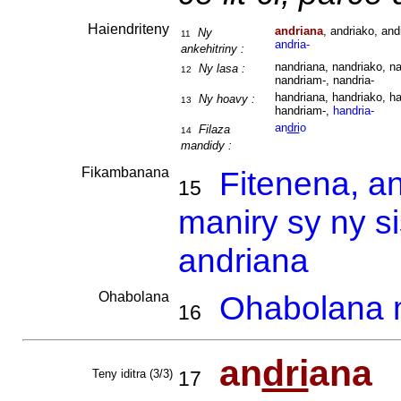
Haiendriteny
andriana
, andriako, and
Ny
11
andria-
ankehitriny :
nandriana, nandriako, na
Ny lasa :
12
nandriam-, nandria-
handriana, handriako, ha
Ny hoavy :
13
handriam-,
handria-
an
dri
o
Filaza
14
mandidy :
Fikambanana
Fitenena, a
15
maniry sy ny s
andriana
Ohabolana
Ohabolana m
16
an
dri
ana
Teny iditra (3/3)
17