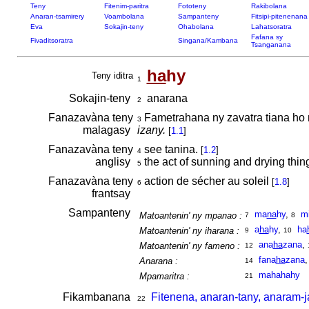
Teny
Fitenim-paritra
Fototeny
Rakibolana
Anaran-tsamirery
Voambolana
Sampanteny
Fitsipi-pitenenana
Eva
Sokajin-teny
Ohabolana
Lahatsoratra
Fafana sy
Fivaditsoratra
Singana/Kambana
Tsanganana
ha
hy
Teny iditra
1
Sokajin-teny
anarana
2
Fanazavàna teny
Fametrahana ny zavatra tiana ho m
3
malagasy
izany.
[
1.1
]
Fanazavàna teny
see tanina.
[
1.2
]
4
anglisy
the act of sunning and drying thi
5
Fanazavàna teny
action de sécher au soleil
[
1.8
]
6
frantsay
Sampanteny
ma
na
hy
,
m
Matoantenin' ny mpanao :
7
8
a
ha
hy
,
ha
Matoantenin' ny iharana :
9
10
ana
ha
zana
,
Matoantenin' ny fameno :
12
fana
ha
zana
Anarana :
14
mahahahy
Mpamaritra :
21
Fikambanana
Fitenena, anaran-tany, anaram-j
22