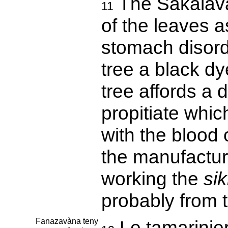
The Sakalava
11
of the leaves a
stomach disord
tree a black dye
tree affords a d
propitiate whic
with the blood 
the manufactur
working the
sik
probably from 
Fanazavàna teny
Le tamarinier;