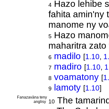
Hazo lehibe s
4
fahita amin'ny
manome ny vo
Hazo manom
5
maharitra zato
madilo
[
1.10
,
1
6
madiro
[
1.10
,
1
7
voamatony
[
1
8
lamoty
[
1.10
]
9
Fanazavàna teny
The tamarind
10
anglisy