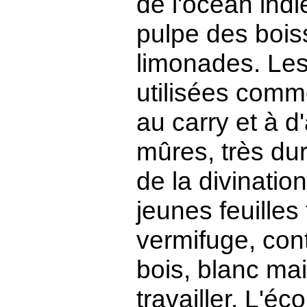
de l'océan ind
pulpe des bois
limonades. Les
utilisées comm
au carry et à d
mûres, très dur
de la divinatio
jeunes feuilles
vermifuge, cont
bois, blanc mais
travailler. L'éc