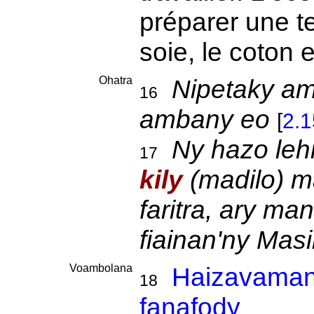
préparer une te
soie, le coton 
Ohatra
Nipetaky a
16
ambany eo
[
2.
Ny hazo lehi
17
kily
(madilo) m
faritra, ary ma
fiainan'ny Masi
Voambolana
Haizavamani
18
fanafody