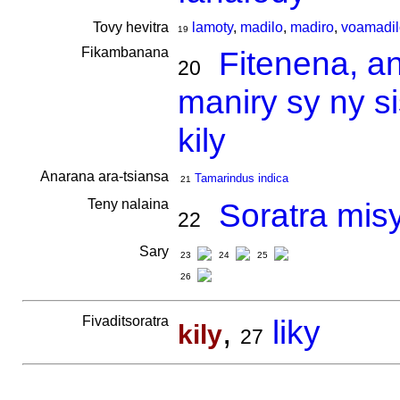
Tovy hevitra
lamoty
,
madilo
,
madiro
,
voamadil
19
Fikambanana
Fitenena, a
20
maniry sy ny s
kily
Anarana ara-tsiansa
Tamarindus indica
21
Teny nalaina
Soratra misy
22
Sary
23
24
25
26
Fivaditsoratra
,
liky
kily
27