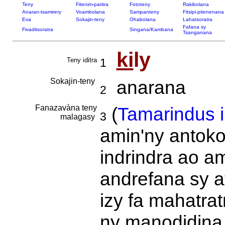
Teny
Fitenim-paritra
Fototeny
Rakibolana
Anaran-tsamirery
Voambolana
Sampanteny
Fitsipi-pitenenana
Eva
Sokajin-teny
Ohabolana
Lahatsoratra
Fafana sy
Fivaditsoratra
Singana/Kambana
Tsanganana
ki
ly
Teny iditra
1
Sokajin-teny
anarana
2
Fanazavàna teny
(
Tamarindus i
3
malagasy
amin'ny antok
indrindra ao a
andrefana sy a
izy fa mahatrat
ny manodidina 