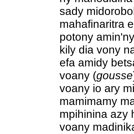
sady midorobo
mahafinaritra 
potony amin'ny
kily dia vony n
efa amidy bets
voany (
gousse
voany io ary 
mamimamy maha
mpihinina azy 
voany madinika