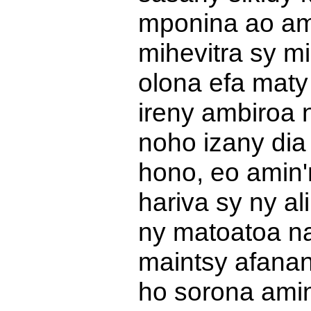
mponina ao ami
mihevitra sy mi
olona efa maty
ireny ambiroa 
noho izany dia
hono, eo amin'n
hariva sy ny al
ny matoatoa na
maintsy afana
ho sorona amin