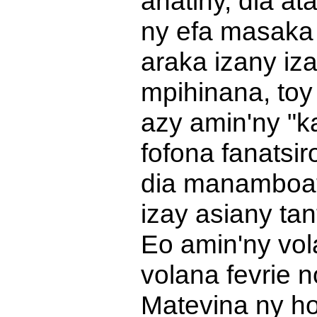
anatiny, dia at
ny efa masaka
araka izany iza
mpihinana, to
azy amin'ny "k
fofona fanatsi
dia manamboat
izay asiany ta
Eo amin'ny vo
volana fevrie n
Matevina ny ho