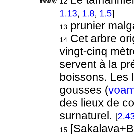
12
frantsay
1.13
,
1.8
,
1.5
]
prunier mal
13
Cet arbre ori
14
vingt-cinq mètr
servent à la pr
boissons. Les 
gousses (
voam
des lieux de c
surnaturel.
[
2.4
[Sakalava+B
15