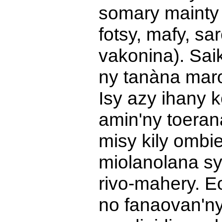
somary mainty 
fotsy, mafy, sa
vakonina). Sai
ny tanàna maro
Isy azy ihany 
amin'ny toeran
misy kily ombi
miolanolana s
rivo-mahery. E
no fanaovan'n