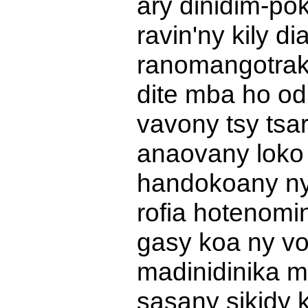
ary dinidim-po
ravin'ny kily d
ranomangotraka
dite mba ho od
vavony tsy tsar
anaovany loko 
handokoany ny
rofia hotenomi
gasy koa ny vo
madinidinika m
sasany sikidy 