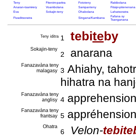
Teny
Fitenim-paritra
Fototeny
Rakibolana
Anaran-tsamirery
Voambolana
Sampanteny
Fitsipi-pitenenana
Eva
Sokajin-teny
Ohabolana
Lahatsoratra
Fafana sy
Fivaditsoratra
Singana/Kambana
Tsanganana
tebi
te
by
Teny iditra
1
Sokajin-teny
anarana
2
Fanazavàna teny
Ahiahy, tahotr
3
malagasy
hihatra na han
Fanazavàna teny
apprehension,
4
anglisy
Fanazavàna teny
appréhension,
5
frantsay
Ohatra
Velon-
tebite
6