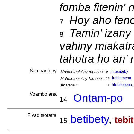
fomba fitenin' 
Hoy aho fen
7
Tamin' izany 
8
vahiny miakatr
tahotra ho an' 
Sampanteny
mitebi
te
by
Matoantenin' ny mpanao :
9
itebite
be
na
Matoantenin' ny fameno :
10
fitebite
be
na
Anarana :
11
Voambolana
Ontam-po
14
Fivaditsoratra
betibety
,
tebi
15