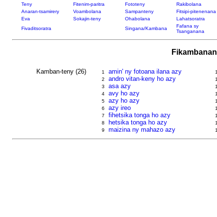
Teny
Fitenim-paritra
Fototeny
Rakibolana
Anaran-tsamirery
Voambolana
Sampanteny
Fitsipi-pitenenana
Eva
Sokajin-teny
Ohabolana
Lahatsoratra
Fafana sy
Fivaditsoratra
Singana/Kambana
Tsanganana
Fikambanana
Kamban-teny (26)
amin' ny fotoana ilana azy
1
andro vitan-keny ho azy
2
asa azy
3
avy ho azy
4
azy ho azy
5
azy ireo
6
fihetsika tonga ho azy
7
hetsika tonga ho azy
8
maizina ny mahazo azy
9