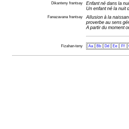
Dikanteny frantsay
Enfant né dans la nui
Un enfant né la nuit 
Fanazavana frantsay
Allusion à la naissanc
proverbe au sens gén
A partir du moment où 
Fizahan-teny
Aa
Bb
Dd
Ee
Ff