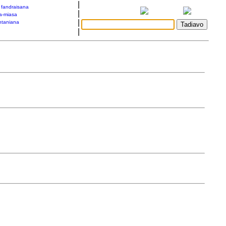
|
a fandraisana
|
a-miasa
|
taniana
|