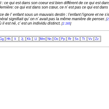
t : ce qui est dans son coeur est bien différent de ce qui est dan
dernière: ce qui est dans son cœur, ce n' est pas ce qui est dans
e de l' enfant sous un mauvais destin : l'enfant l'ignore et ne s'
éral signifiait qu' on n' avait pas la même manière de penser.
[
2
il est né, c' est un individu distinct.
[
2.165
]
Gg
Hh
Ii
Jj
Kk
Ll
Mm
Nn
Oo
Pp
Rr
Ss
Tt
Vv
Zz