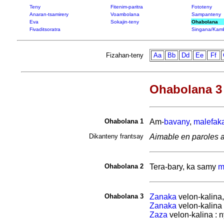
Teny
Fitenim-paritra
Fototeny
Anaran-tsamirery
Voambolana
Sampanteny
Eva
Sokajin-teny
Ohabolana
Fivaditsoratra
Singana/Kam
Fizahan-teny
Aa
Bb
Dd
Ee
Ff
Ohabolana 3 
Ohabolana 1
Am-
bavany
,
malefak
Dikanteny frantsay
Aimable en paroles a
Ohabolana 2
Tera-bary, ka samy
m
Ohabolana 3
Zanaka
velon-kalina
Zanaka
velon-kalina
Zaza
velon-kalina : 