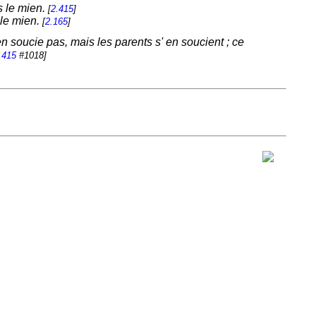
s le mien.
[
2.415
]
 le mien.
[
2.165
]
en soucie pas, mais les parents s' en soucient ; ce
.415
#1018]