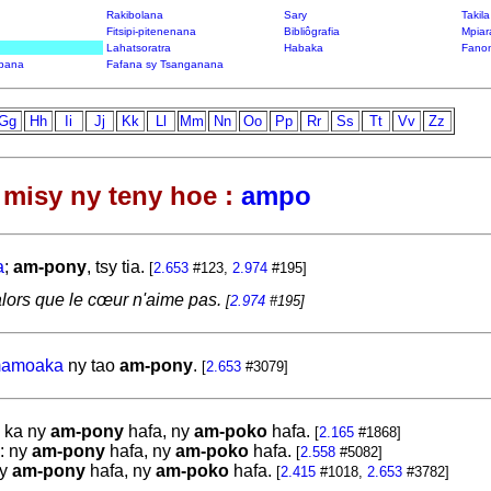
Rakibolana
Sary
Takil
Fitsipi-pitenenana
Bibliôgrafia
Mpiar
Lahatsoratra
Habaka
Fanon
bana
Fafana sy Tsanganana
Gg
Hh
Ii
Jj
Kk
Ll
Mm
Nn
Oo
Pp
Rr
Ss
Tt
Vv
Zz
misy ny teny hoe :
ampo
a
;
am-pony
, tsy tia.
[
2.653
#123,
2.974
#195]
lors que le cœur n'aime pas.
[
2.974
#195]
amoaka
ny tao
am-pony
.
[
2.653
#3079]
, ka ny
am-pony
hafa, ny
am-poko
hafa.
[
2.165
#1868]
 : ny
am-pony
hafa, ny
am-poko
hafa.
[
2.558
#5082]
ny
am-pony
hafa, ny
am-poko
hafa.
[
2.415
#1018,
2.653
#3782]