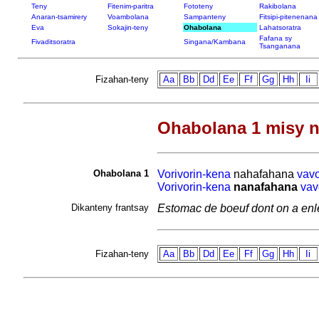
Teny
Fitenim-paritra
Fototeny
Rakibolana
Anaran-tsamirery
Voambolana
Sampanteny
Fitsipi-pitenenana
Eva
Sokajin-teny
Ohabolana
Lahatsoratra
Fafana sy
Fivaditsoratra
Singana/Kambana
Tsanganana
Fizahan-teny
Aa
Bb
Dd
Ee
Ff
Gg
Hh
Ii
Ohabolana 1 misy n
Ohabolana 1
Vorivorin-kena
nahafahana
vav
Vorivorin-kena
nanafahana
vav
Dikanteny frantsay
Estomac de boeuf dont on a enlevé
Fizahan-teny
Aa
Bb
Dd
Ee
Ff
Gg
Hh
Ii