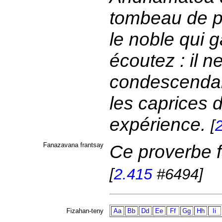
tombeau de p
le noble qui g
écoutez : il n
condescendanc
les caprices 
expérience.
[
Fanazavana frantsay
Ce proverbe f
[
2.415
#6494]
Fizahan-teny
Aa
Bb
Dd
Ee
Ff
Gg
Hh
Ii