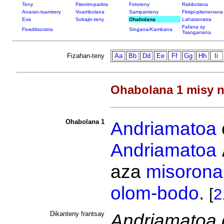
Teny
Fitenim-paritra
Fototeny
Rakibolana
Anaran-tsamirery
Voambolana
Sampanteny
Fitsipi-pitenenana
Eva
Sokajin-teny
Ohabolana
Lahatsoratra
Fafana sy
Fivaditsoratra
Singana/Kambana
Tsanganana
Fizahan-teny
Aa
Bb
Dd
Ee
Ff
Gg
Hh
Ii
Ohabolana 1 misy n
Ohabolana 1
Andriamatoa
Andriamatoa
aza
misorona
olom-bodo
.
[
2
Dikanteny frantsay
Andriamatoa 