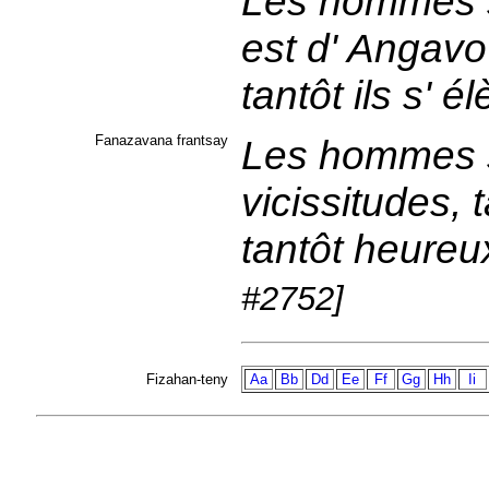
Les hommes s
est d' Angavo 
tantôt ils s' é
Fanazavana frantsay
Les hommes s
vicissitudes, 
tantôt heureu
#2752]
Fizahan-teny
Aa
Bb
Dd
Ee
Ff
Gg
Hh
Ii