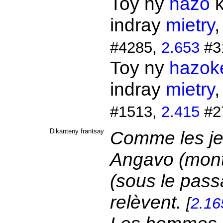
Toy ny
hazo
k
indray
mietry
#4285,
2.653
#3
Toy ny
hazok
indray
mietry
#1513,
2.415
#2
Dikanteny frantsay
Comme les jeu
Angavo (monta
(sous le passa
relèvent.
[
2.16