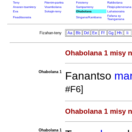
Teny
Fitenim-paritra
Fototeny
Rakibolana
Anaran-tsamirery
Voambolana
Sampanteny
Fitsipi-pitenenana
Eva
Sokajin-teny
Ohabolana
Lahatsoratra
Fafana sy
Fivaditsoratra
Singana/Kambana
Tsanganana
Fizahan-teny
Aa
Bb
Dd
Ee
Ff
Gg
Hh
Ii
Ohabolana 1 misy n
Ohabolana 1
Fanantso
mar
#F6]
Ohabolana 1 misy n
Ohabolana 1