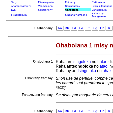
Teny
Fitenim-paritra
Fototeny
Rakibolana
Anaran-tsamirery
Voambolana
Sampanteny
Fitsipi-pitenenana
Eva
Sokajin-teny
Ohabolana
Lahatsoratra
Fafana sy
Fivaditsoratra
Singana/Kambana
Tsanganana
Fizahan-teny
Aa
Bb
Dd
Ee
Ff
Gg
Hh
Ii
Ohabolana 1 misy n
Ohabolana 1
Raha an-
tsingoloka
no
hatao
di
Raha
antsongoloka
no
atao
, n
Raha ny an-
tsingoloka
no
ahaz
Dikanteny frantsay
Si on use de perfidie, comme ceu
les canards qui prendront les pre
#5032]
Fanazavana frantsay
Se disait par moquerie de ceux 
Fizahan-teny
Aa
Bb
Dd
Ee
Ff
Gg
Hh
Ii