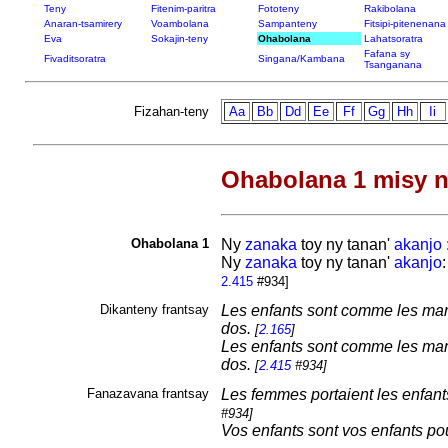
Teny
Fitenim-paritra
Fototeny
Rakibolana
Anaran-tsamirery
Voambolana
Sampanteny
Fitsipi-pitenenana
Eva
Sokajin-teny
Ohabolana
Lahatsoratra
Fafana sy
Fivaditsoratra
Singana/Kambana
Tsanganana
Fizahan-teny
Aa
Bb
Dd
Ee
Ff
Gg
Hh
Ii
Ohabolana 1 misy n
Ohabolana 1
Ny
zanaka
toy ny tanan'
akanjo
Ny
zanaka
toy ny tanan'
akanjo
2.415
#934]
Dikanteny frantsay
Les enfants sont comme les manche
dos.
[
2.165
]
Les enfants sont comme les manche
dos.
[
2.415
#934]
Fanazavana frantsay
Les femmes portaient les enfants
#934]
Vos enfants sont vos enfants pou