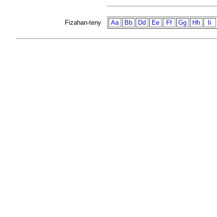
Fizahan-teny
Aa
Bb
Dd
Ee
Ff
Gg
Hh
Ii