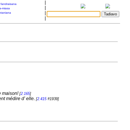
|
a fandraisana
|
a-miasa
|
taniana
|
re maison!
[
2.165
]
nt médire d' elle.
[
2.415
#1939]