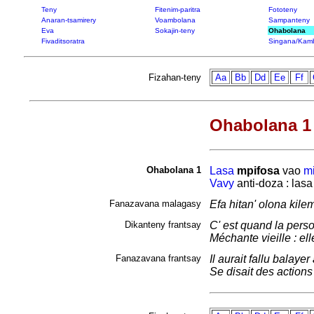
Teny
Fitenim-paritra
Fototeny
Anaran-tsamirery
Voambolana
Sampanteny
Eva
Sokajin-teny
Ohabolana
Fivaditsoratra
Singana/Kam
Fizahan-teny
Aa
Bb
Dd
Ee
Ff
Ohabolana 1 
Ohabolana 1
Lasa
mpifosa
vao
mi
Vavy
anti-doza : las
Fanazavana malagasy
Efa hitan' olona kile
Dikanteny frantsay
C' est quand la pers
Méchante vieille : el
Fanazavana frantsay
Il aurait fallu balaye
Se disait des actions