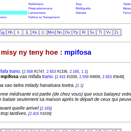
Rakibolana
Sary
Takil
Fitsipi-pitenenana
Bibliôgrafia
Mpiar
Lahatsoratra
Habaka
Fanon
bana
Fafana sy Tsanganana
Gg
Hh
Ii
Jj
Kk
Ll
Mm
Nn
Oo
Pp
Rr
Ss
Tt
Vv
Zz
misy ny teny hoe :
mpifosa
fafa
trano
.
[
2.558
#1747,
2.653
#1336,
2.165
,
1.1
]
a
mpifosa
vao mifafa
trano
.
[
2.415
#1939,
2.558
#4909,
2.653
#3648]
ma vao taitra mitady hanatsara toetra.
[
1.1
]
onne médisante est partie (de chez vous) que vous balayez vot
le balaie seulement sa maison après le départ de ceux qui peuve
r avant quelle arrive!
[
2.165
]
 trop tardives.
[
2.415
#1939]