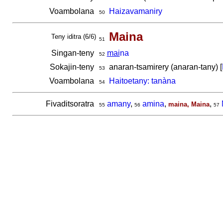
Voambolana
Haizavamaniry
50
Maina
Teny iditra (6/6)
51
Singan-teny
mai
na
52
Sokajin-teny
anaran-tsamirery (anaran-tany) [
53
Voambolana
Haitoetany: tanàna
54
Fivaditsoratra
amany
,
amina
,
,
maina, Maina
55
56
57