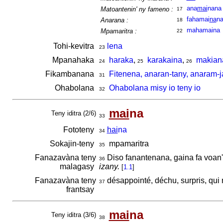
ana
mai
nana
Matoantenin' ny fameno :
17
fahamai
na
n
Anarana :
18
mahamaina
Mpamaritra :
22
Tohi-kevitra
lena
23
Mpanahaka
haraka
,
karakaina
,
makian
24
25
26
Fikambanana
Fitenena, anaran-tany, anaram-j
31
Ohabolana
Ohabolana misy io teny io
32
mai
na
Teny iditra (2/6)
33
Fototeny
hai
na
34
Sokajin-teny
mpamaritra
35
Fanazavàna teny
Diso fanantenana, gaina fa voan'
36
malagasy
izany.
[
1.1
]
Fanazavàna teny
désappointé, déchu, surpris, qui n
37
frantsay
mai
na
Teny iditra (3/6)
38