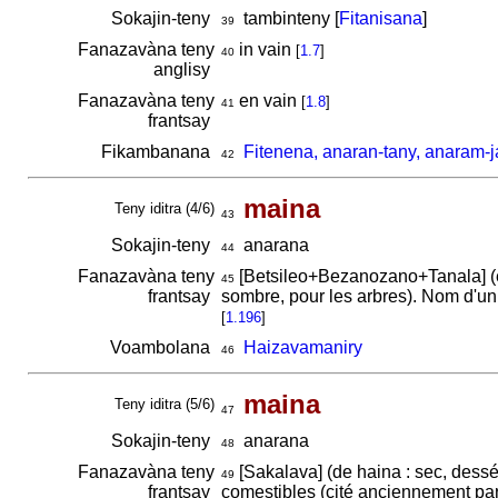
Sokajin-teny
tambinteny [
Fitanisana
]
39
Fanazavàna teny
in vain
[
1.7
]
40
anglisy
Fanazavàna teny
en vain
[
1.8
]
41
frantsay
Fikambanana
Fitenena, anaran-tany, anaram-j
42
maina
Teny iditra (4/6)
43
Sokajin-teny
anarana
44
Fanazavàna teny
[Betsileo+Bezanozano+Tanala] (
45
frantsay
sombre, pour les arbres). Nom d'un 
[
1.196
]
Voambolana
Haizavamaniry
46
maina
Teny iditra (5/6)
47
Sokajin-teny
anarana
48
Fanazavàna teny
[Sakalava] (de haina : sec, dessé
49
frantsay
comestibles (cité anciennement par