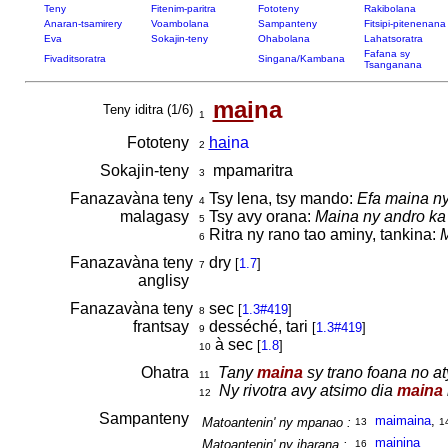
Teny
Fitenim-paritra
Fototeny
Rakibolana
Anaran-tsamirery
Voambolana
Sampanteny
Fitsipi-pitenenana
Eva
Sokajin-teny
Ohabolana
Lahatsoratra
Fafana sy
Fivaditsoratra
Singana/Kambana
Tsanganana
mai
na
Teny iditra (1/6)
1
Fototeny
hai
na
2
Sokajin-teny
mpamaritra
3
Fanazavàna teny
Tsy lena, tsy mando:
Efa maina ny
4
malagasy
Tsy avy orana:
Maina ny andro ka
5
Ritra ny rano tao aminy, tankina:
M
6
Fanazavàna teny
dry
[
1.7
]
7
anglisy
Fanazavàna teny
sec
[
1.3#419
]
8
frantsay
desséché, tari
[
1.3#419
]
9
à sec
[
1.8
]
10
Ohatra
Tany
maina
sy trano foana no at
11
Ny rivotra avy atsimo dia
maina
12
Sampanteny
maimaina
,
Matoantenin' ny mpanao :
13
1
ma
inina
Matoantenin' ny iharana :
16