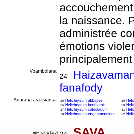
accouchement. 
la naissance. P
administrée con
émotions viole
principalemen
Voambolana
Haizavamani
24
fanafody
Anarana ara-tsiansa
Helichrysum abbayesii
Hel
25
29
Helichrysum benthamii
Hel
26
30
Helichrysum calocladum
Heli
27
31
Helichrysum cryptomerioides
Heli
28
32
SAVA
Teny iditra (3/3)