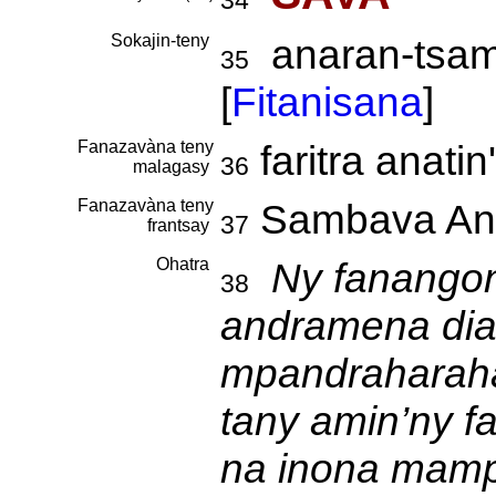
34
Sokajin-teny
anaran-tsami
35
[
Fitanisana
]
Fanazavàna teny
faritra anatin'
36
malagasy
Fanazavàna teny
Sambava An
37
frantsay
Ohatra
Ny fanango
38
andramena dia
mpandraharaha
tany amin’ny far
na inona mamp