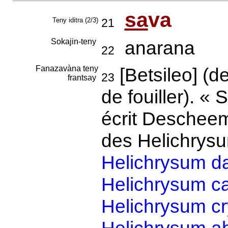
sa
va
Teny iditra (2/3)
21
Sokajin-teny
anarana
22
Fanazavàna teny
[Betsileo] (d
23
frantsay
de fouiller). «
écrit Descheem
des Helichrysu
Helichrysum 
Helichrysum c
Helichrysum cr