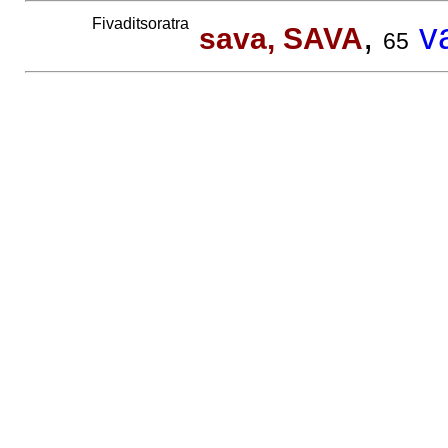
Fivaditsoratra
,
v
sava, SAVA
65