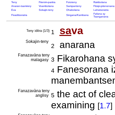
Teny
Fitenim-paritra
Fototeny
Rakibolana
Anaran-tsamirery
Voambolana
Sampanteny
Fitsipi-pitenenana
Eva
Sokajin-teny
Ohabolana
Lahatsoratra
Fafana sy
Fivaditsoratra
Singana/Kambana
Tsanganana
sa
va
Teny iditra (1/3)
1
Sokajin-teny
anarana
2
Fanazavàna teny
Fikarohana sy 
3
malagasy
Fanesorana i
4
manembantse
Fanazavàna teny
the act of cle
5
anglisy
examining
[
1.7
]