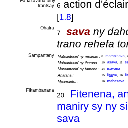
Fanazavàna teny
action d'éclair
6
frantsay
[
1.8
]
Ohatra
sava
ny dahol
7
trano rehefa to
Sampanteny
mampisava
,
Matoantenin' ny mpanao :
8
asava
,
s
Matoantenin' ny iharana :
10
11
isa
va
na
Matoantenin' ny fameno :
14
fi
sa
va
,
f
Anarana :
15
16
mahasava
Mpamaritra :
19
Fikambanana
Fitenena, a
20
maniry sy ny s
sava