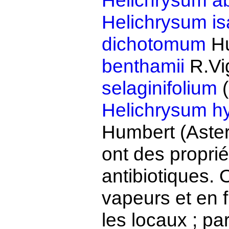
Helichrysum a
Helichrysum is
dichotomum
Hu
benthamii
R.Vi
selaginifolium
(
Helichrysum h
Humbert (Aste
ont des proprié
antibiotiques. 
vapeurs et en 
les locaux ; p