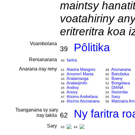
maintsy hanati
voatahiriny an
eritreritra koa i
Voambolana
Pôlitika
39
Renianarana
faritra
40
Anarana iray reny
Alaotra Mangoro
Atsinanana
41
49
Amoron'i Mania
Betsiboka
42
50
Analamanga
Boeny
43
51
Analanjirofo
Bongolava
44
52
Androy
DIANA
45
53
Anosy
Ihorombe
46
54
Atsimo Andrefana
Itasy
47
55
Atsimo Atsinanana
Matsiatra A
48
56
Tsanganana sy sary
Ny faritra r
62
iray takila
Sary
63
64