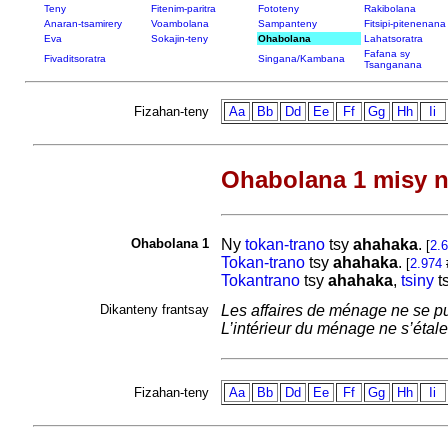
Teny
Fitenim-paritra
Fototeny
Rakibolana
Anaran-tsamirery
Voambolana
Sampanteny
Fitsipi-pitenenana
Eva
Sokajin-teny
Ohabolana
Lahatsoratra
Fafana sy
Fivaditsoratra
Singana/Kambana
Tsanganana
Fizahan-teny
Aa
Bb
Dd
Ee
Ff
Gg
Hh
Ii
Ohabolana 1 misy n
Ohabolana 1
Ny
tokan-trano
tsy
ahahaka
.
[
2.
Tokan-trano
tsy
ahahaka
.
[
2.974
Tokantrano
tsy
ahahaka
,
tsiny
t
Dikanteny frantsay
Les affaires de ménage ne se pub
L’intérieur du ménage ne s’étale
Fizahan-teny
Aa
Bb
Dd
Ee
Ff
Gg
Hh
Ii