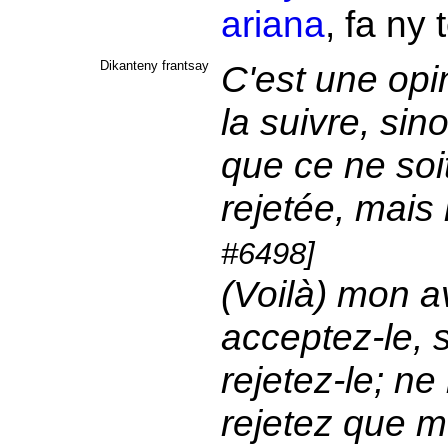
ariana
, fa ny
Dikanteny frantsay
C'est une opin
la suivre, sino
que ce ne soi
rejetée, mais 
#6498]
(Voilà) mon av
acceptez-le, 
rejetez-le; ne
rejetez que m