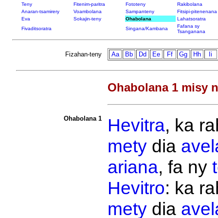
Teny
Fitenim-paritra
Fototeny
Rakibolana
Anaran-tsamirery
Voambolana
Sampanteny
Fitsipi-pitenenana
Eva
Sokajin-teny
Ohabolana
Lahatsoratra
Fafana sy
Fivaditsoratra
Singana/Kambana
Tsanganana
Fizahan-teny
Aa
Bb
Dd
Ee
Ff
Gg
Hh
Ii
Ohabolana 1 misy n
Ohabolana 1
Hevitra
, ka r
mety
dia
avel
ariana
, fa ny
Hevitro
: ka r
mety
dia
avel