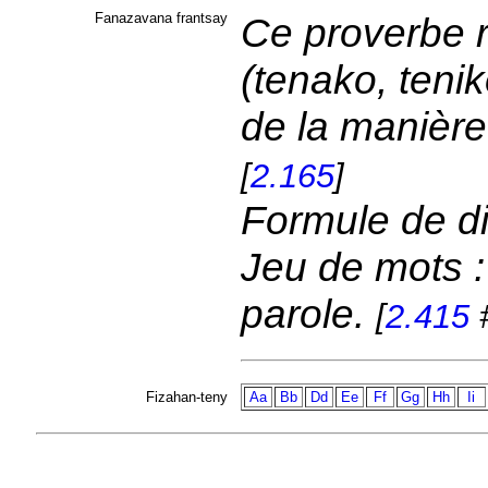
Fanazavana frantsay
Ce proverbe 
(tenako, teni
de la manière
[
2.165
]
Formule de di
Jeu de mots :
parole.
[
2.415
#
Fizahan-teny
Aa
Bb
Dd
Ee
Ff
Gg
Hh
Ii