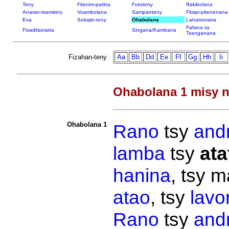
Teny
Fitenim-paritra
Fototeny
Rakibolana
Anaran-tsamirery
Voambolana
Sampanteny
Fitsipi-pitenenana
Eva
Sokajin-teny
Ohabolana
Lahatsoratra
Fafana sy
Fivaditsoratra
Singana/Kambana
Tsanganana
Fizahan-teny
Aa
Bb
Dd
Ee
Ff
Gg
Hh
Ii
Ohabolana 1 misy n
Ohabolana 1
Rano
tsy
and
lamba
tsy
ata
hanina
, tsy 
atao
, tsy
lavo
Rano
tsy
and