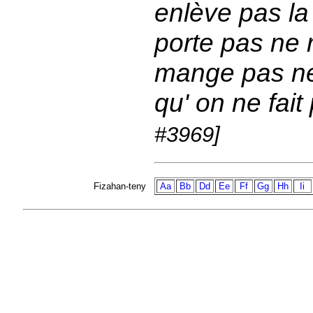
enlève pas la
porte pas ne r
mange pas ne 
qu' on ne fait
#3969]
Fizahan-teny
Aa
Bb
Dd
Ee
Ff
Gg
Hh
Ii