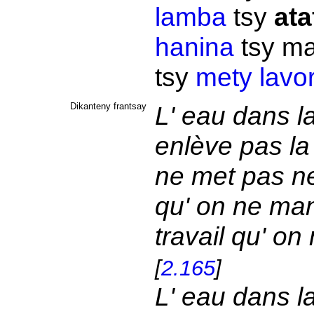
lamba
tsy
ata
hanina
tsy m
tsy
mety
lavo
Dikanteny frantsay
L' eau dans l
enlève pas la
ne met pas ne 
qu' on ne man
travail qu' on
[
2.165
]
L' eau dans l