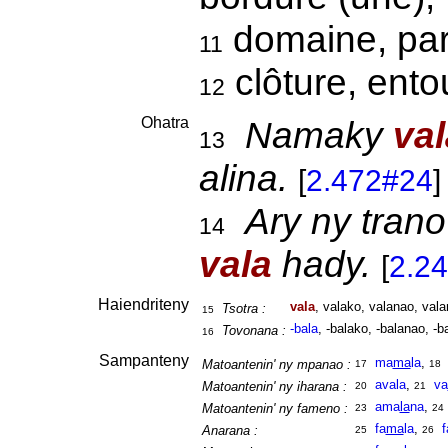
domaine, par
11
clôture, ent
12
Ohatra
Namaky
val
13
alina.
[
2.472#24
]
Ary ny trano
14
vala
hady.
[
2.2
Haiendriteny
vala
, valako, valanao, vala
Tsotra :
15
-bala
, -balako, -balanao, -b
Tovonana :
16
Sampanteny
ma
ma
la
,
Matoantenin' ny mpanao :
17
18
avala
,
va
Matoantenin' ny iharana :
20
21
ama
la
na
,
Matoantenin' ny fameno :
23
24
fa
ma
la
,
Anarana :
25
26