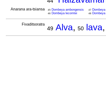
44
Anarana ara-tsiansa
Dombeya ambongensis
Dombeya p
45
47
Dombeya lecomtei
Dombeya 
46
48
Fivaditsoratra
Alva
,
lava
49
50