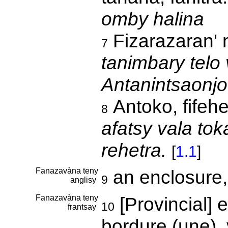
omby halina
Fizarazaran' 
7
tanimbary telo
Antanintsaonjo
Antoko, fifeh
8
afatsy vala tok
rehetra.
[
1.1
]
Fanazavàna teny
an enclosure,
9
anglisy
Fanazavàna teny
[Provincial] 
10
frantsay
bordure (une), 