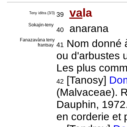
va
la
Teny iditra (3/3)
39
Sokajin-teny
anarana
40
Fanazavàna teny
Nom donné à 
41
frantsay
ou d'arbustes u
Les plus comm
[Tanosy]
Dom
42
(Malvaceae). R
Dauphin, 1972.
en corderie et 