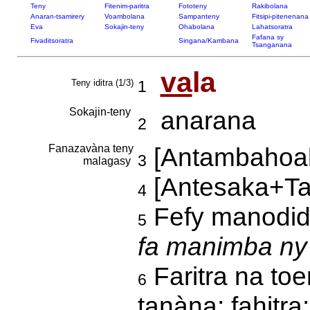
Teny
Fitenim-paritra
Fototeny
Rakibolana
Anaran-tsamirery
Voambolana
Sampanteny
Fitsipi-pitenenana
Eva
Sokajin-teny
Ohabolana
Lahatsoratra
Fafana sy
Fivaditsoratra
Singana/Kambana
Tsanganana
va
la
Teny iditra (1/3)
1
Sokajin-teny
anarana
2
Fanazavàna teny
[Antambahoa
3
malagasy
[Antesaka+Ta
4
Fefy manodid
5
fa manimba ny
Faritra na to
6
tanàna; fahitra