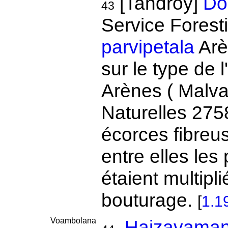
[Tandroy]
Do
43
Service Forest
parvipetala
Arè
sur le type de 
Arènes ( Malva
Naturelles 275
écorces fibreus
entre elles les
étaient multipl
bouturage.
[
1.1
Voambolana
Haizavaman