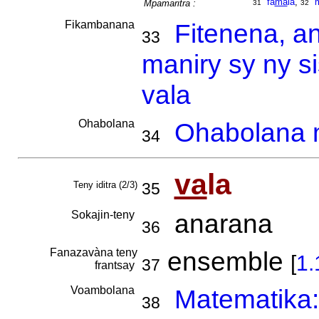
fa
ma
la
,
Mpamaritra :
31
32
Fikambanana
Fitenena, a
33
maniry sy ny s
vala
Ohabolana
Ohabolana m
34
va
la
Teny iditra (2/3)
35
Sokajin-teny
anarana
36
Fanazavàna teny
ensemble
[
1.
37
frantsay
Voambolana
Matematika: 
38