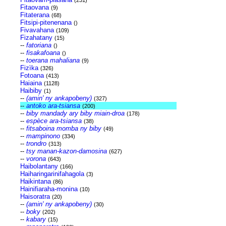
(231)
Fitaovana
(9)
Fitaterana
(68)
Fitsipi-pitenenana
()
Fivavahana
(109)
Fizahatany
(15)
--
fatoriana
()
--
fisakafoana
()
--
toerana mahaliana
(9)
Fizìka
(326)
Fotoana
(413)
Haiaina
(1128)
Haibiby
(1)
--
(amin' ny ankapobeny)
(327)
--
antoko ara-tsiansa
(200)
--
biby mandady ary biby miain-droa
(178)
--
espèce ara-tsiansa
(38)
--
fitsaboina momba ny biby
(49)
--
mampinono
(334)
--
trondro
(313)
--
tsy manan-kazon-damosina
(627)
--
vorona
(643)
Haibolantany
(166)
Haiharingarinifahagola
(3)
Haikintana
(86)
Hainifiaraha-monina
(10)
Haisoratra
(20)
--
(amin' ny ankapobeny)
(30)
--
boky
(202)
--
kabary
(15)