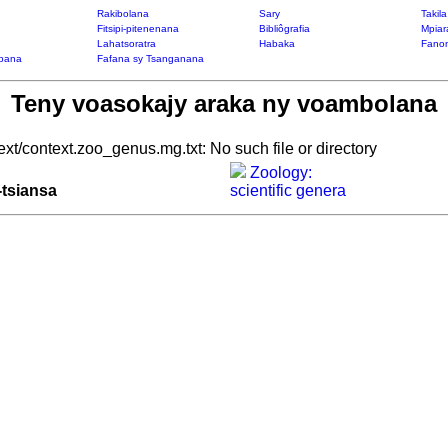
Rakibolana
Sary
Takil
Fitsipi-pitenenana
Bibliôgrafia
Mpiar
Lahatsoratra
Habaka
Fanon
bana
Fafana sy Tsanganana
Teny voasokajy araka ny voambolana
ext/context.zoo_genus.mg.txt: No such file or directory
Zoology:
-tsiansa
scientific genera