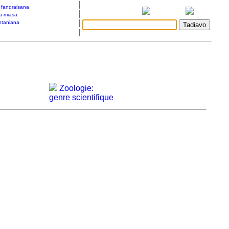
|
a fandraisana
|
a-miasa
|
taniana
|
Zoologie:
genre scientifique