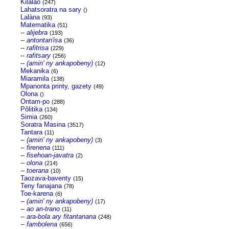
Kilalao
(247)
Lahatsoratra na sary
()
Lalàna
(93)
Matematika
(51)
--
alijebra
(193)
--
antontan'isa
(36)
--
rafitrisa
(229)
--
rafitsary
(256)
--
(amin' ny ankapobeny)
(12)
Mekanika
(6)
Miaramila
(138)
Mpanonta printy, gazety
(49)
Olona
()
Ontam-po
(288)
Pôlitika
(134)
Simia
(260)
Soratra Masina
(3517)
Tantara
(11)
--
(amin' ny ankapobeny)
(3)
--
firenena
(111)
--
fisehoan-javatra
(2)
--
olona
(214)
--
toerana
(10)
Taozava-baventy
(15)
Teny fanajana
(78)
Toe-karena
(6)
--
(amin' ny ankapobeny)
(17)
--
ao an-trano
(11)
--
ara-bola ary fitantanana
(248)
--
fambolena
(656)