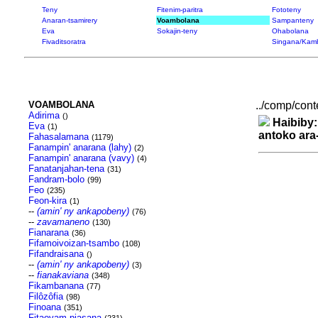
Teny
Fitenim-paritra
Fototeny
Anaran-tsamirery
Voambolana
Sampanteny
Eva
Sokajin-teny
Ohabolana
Fivaditsoratra
Singana/Kam
VOAMBOLANA
../comp/cont
Adirima
()
Haibiby:
Eva
(1)
antoko ara
Fahasalamana
(1179)
Fanampin' anarana (lahy)
(2)
Fanampin' anarana (vavy)
(4)
Fanatanjahan-tena
(31)
Fandram-bolo
(99)
Feo
(235)
Feon-kira
(1)
--
(amin' ny ankapobeny)
(76)
--
zavamaneno
(130)
Fianarana
(36)
Fifamoivoizan-tsambo
(108)
Fifandraisana
()
--
(amin' ny ankapobeny)
(3)
--
fianakaviana
(348)
Fikambanana
(77)
Filôzôfia
(98)
Finoana
(351)
Fitaovam-piasana