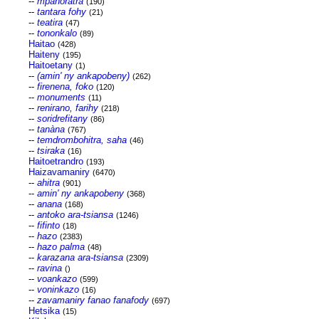
--
mpanoratra
(190)
--
tantara fohy
(21)
--
teatira
(47)
--
tononkalo
(89)
Haitao
(428)
Haiteny
(195)
Haitoetany
(1)
--
(amin' ny ankapobeny)
(262)
--
firenena, foko
(120)
--
monuments
(11)
--
renirano, farihy
(218)
--
soridrefitany
(86)
--
tanàna
(767)
--
temdrombohitra, saha
(46)
--
tsiraka
(16)
Haitoetrandro
(193)
Haizavamaniry
(6470)
--
ahitra
(901)
--
amin' ny ankapobeny
(368)
--
anana
(168)
--
antoko ara-tsiansa
(1246)
--
fifinto
(18)
--
hazo
(2383)
--
hazo palma
(48)
--
karazana ara-tsiansa
(2309)
--
ravina
()
--
voankazo
(599)
--
voninkazo
(16)
--
zavamaniry fanao fanafody
(697)
Hetsika
(15)