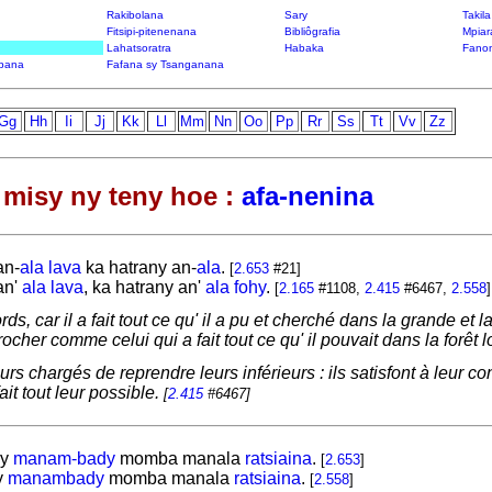
Rakibolana
Sary
Takil
Fitsipi-pitenenana
Bibliôgrafia
Mpiar
Lahatsoratra
Habaka
Fanon
bana
Fafana sy Tsanganana
Gg
Hh
Ii
Jj
Kk
Ll
Mm
Nn
Oo
Pp
Rr
Ss
Tt
Vv
Zz
misy ny teny hoe :
afa-nenina
an-
ala
lava
ka hatrany an-
ala
.
[
2.653
#21]
an'
ala
lava
, ka hatrany an'
ala
fohy
.
[
2.165
#1108,
2.415
#6467,
2.558
]
ds, car il a fait tout ce qu' il a pu et cherché dans la grande et la
rocher comme celui qui a fait tout ce qu' il pouvait dans la forêt
rs chargés de reprendre leurs inférieurs : ils satisfont à leur co
ait tout leur possible.
[
2.415
#6467]
y
manam-bady
momba manala
ratsiaina
.
[
2.653
]
y
manambady
momba manala
ratsiaina
.
[
2.558
]