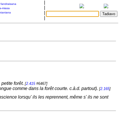
|
a fandraisana
|
a-miasa
|
taniana
|
 petite forêt.
[
2.415
#6467]
 longue comme dans la forêt courte. c.à.d. partout).
[
2.165
]
nscience lorsqu' ils les reprennent, même s' ils ne sont