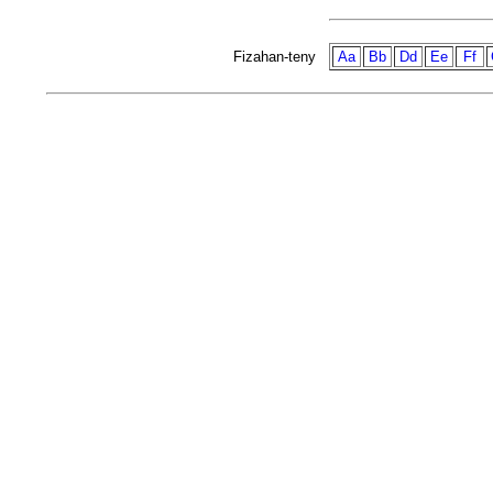
Fizahan-teny
Aa
Bb
Dd
Ee
Ff