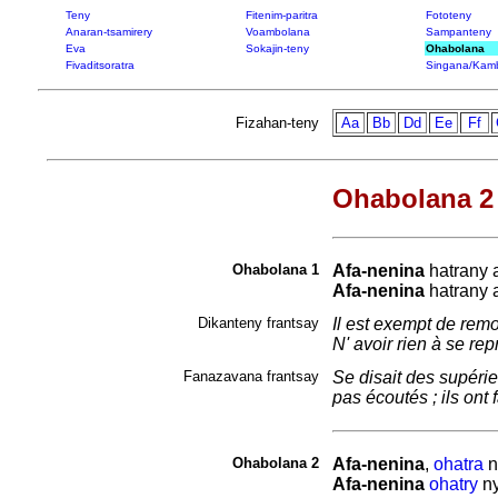
Teny
Fitenim-paritra
Fototeny
Anaran-tsamirery
Voambolana
Sampanteny
Eva
Sokajin-teny
Ohabolana
Fivaditsoratra
Singana/Kam
Fizahan-teny
Aa
Bb
Dd
Ee
Ff
Ohabolana 2 
Ohabolana 1
Afa-nenina
hatrany 
Afa-nenina
hatrany 
Dikanteny frantsay
Il est exempt de remor
N' avoir rien à se rep
Fanazavana frantsay
Se disait des supérieu
pas écoutés ; ils ont f
Ohabolana 2
Afa-nenina
,
ohatra
n
Afa-nenina
ohatry
n