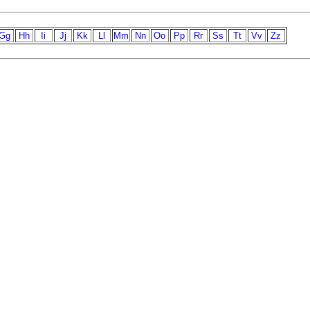
Gg
Hh
Ii
Jj
Kk
Ll
Mm
Nn
Oo
Pp
Rr
Ss
Tt
Vv
Zz