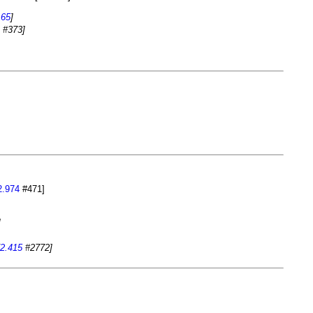
165
]
#373]
2.974
#471]
]
2.415
#2772]