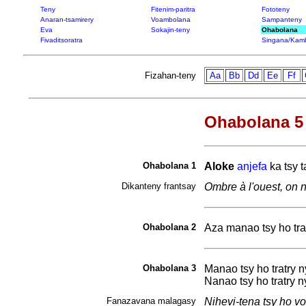
Teny
Fitenim-paritra
Fototeny
Anaran-tsamirery
Voambolana
Sampanteny
Eva
Sokajin-teny
Ohabolana
Fivaditsoratra
Singana/Kam
Fizahan-teny
Aa
Bb
Dd
Ee
Ff
Ohabolana 5 
Ohabolana 1
Aloke
anjefa
ka tsy
t
Dikanteny frantsay
Ombre à l'ouest, on n
Ohabolana 2
Aza manao tsy ho trat
Ohabolana 3
Manao tsy ho tratry 
Nanao tsy ho tratry 
Fanazavana malagasy
Nihevi-tena tsy ho v