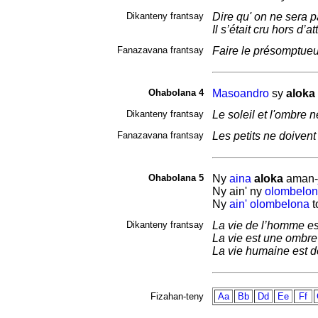
Dikanteny frantsay
Dire qu' on ne sera pa
Il s’était cru hors d’
Fanazavana frantsay
Faire le présomptue
Ohabolana 4
Masoandro
sy
aloka
Dikanteny frantsay
Le soleil et l'ombre n
Fanazavana frantsay
Les petits ne doivent
Ohabolana 5
Ny
aina
aloka
aman-
Ny ain' ny
olombelo
Ny
ain'
olombelona
t
Dikanteny frantsay
La vie de l’homme est
La vie est une ombre 
La vie humaine est de
Fizahan-teny
Aa
Bb
Dd
Ee
Ff