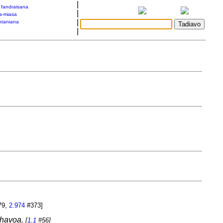
|
a fandraisana
|
a-miasa
|
taniana
|
79,
2.974
#373]
nahavoa.
[
1.1
#56]