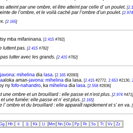
s atteint par une ombre, et être atteint par celle d' un poulet.
[
2.
atteinte de l’ombre, et le voilà caché par l’ombre d’un poulet.
[
2.974
ux.
[
2.165
]
tsy mba mifaninana.
[
2.415
#782]
e luttent pas.
[
2.415
#782]
 pas lutter avec les grands.
[
2.415
#782]
javona
:
mihelina
dia
lasa
.
[
2.165
#2093]
na
aloka aman-
javona
:
mihelina
dia lasa.
[
2.415
#2772,
2.653
#2130,
oy ny
fofo-nahandro
, ka
mihelina
dia
lasa
.
[
2.558
#2836]
 une ombre et un brouillard : elle passe et n'est plus.
[
2.974
#471
et une fumée: elle passe et n' est plus.
[
2.165
]
 l' ombre et du brouillard : elle apparaît rapidement et s' en va.
[
Gg
Hh
Ii
Jj
Kk
Ll
Mm
Nn
Oo
Pp
Rr
Ss
Tt
Vv
Zz