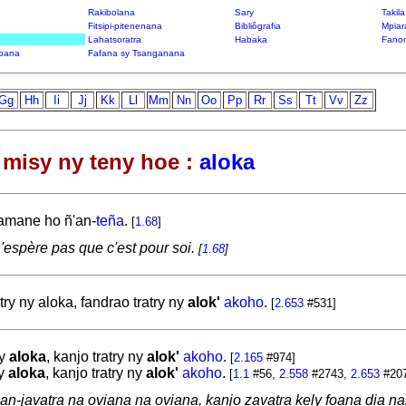
Rakibolana
Sary
Takil
Fitsipi-pitenenana
Bibliôgrafia
Mpiar
Lahatsoratra
Habaka
Fanon
bana
Fafana sy Tsanganana
Gg
Hh
Ii
Jj
Kk
Ll
Mm
Nn
Oo
Pp
Rr
Ss
Tt
Vv
Zz
misy ny teny hoe :
aloka
amane ho ñ'an-
teña
.
[
1.68
]
'espère pas que c'est pour soi.
[
1.68
]
ry ny aloka, fandrao tratry ny
alok'
akoho
.
[
2.653
#531]
ny
aloka
, kanjo tratry ny
alok'
akoho
.
[
2.165
#974]
ny
aloka
, kanjo tratry ny
alok'
akoho
.
[
1.1
#56,
2.558
#2743,
2.653
#20
oan-javatra na oviana na oviana, kanjo zavatra kely foana dia 