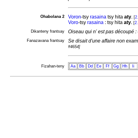
Ohabolana 2
Voron
-tsy
rasaina
tsy hita
aty
.
[
2
Voro
-tsy
rasaina
: tsy hita
aty
.
[
2
Dikanteny frantsay
Oiseau qui n' est pas découpé : 
Fanazavana frantsay
Se disait d'une affaire non exam
#4654]
Fizahan-teny
Aa
Bb
Dd
Ee
Ff
Gg
Hh
Ii