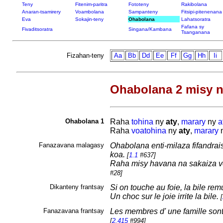
Teny
Fitenim-paritra
Fototeny
Rakibolana
Anaran-tsamirery
Voambolana
Sampanteny
Fitsipi-pitenenana
Eva
Sokajin-teny
Ohabolana
Lahatsoratra
Fafana sy
Fivaditsoratra
Singana/Kambana
Tsanganana
Fizahan-teny
Aa
Bb
Dd
Ee
Ff
Gg
Hh
Ii
Ohabolana 2 misy n
Ohabolana 1
Raha
tohina
ny
aty
,
marary
ny
a
Raha
voatohina
ny
aty
,
marary
Fanazavana malagasy
Ohabolana enti-milaza fifandrai
koa.
[
1.1
#637]
Raha misy havana na sakaiza vo
#28]
Dikanteny frantsay
Si on touche au foie, la bile re
Un choc sur le joie irrite la bile.
[
Fanazavana frantsay
Les membres d' une famille sont 
[
2.415
#994]