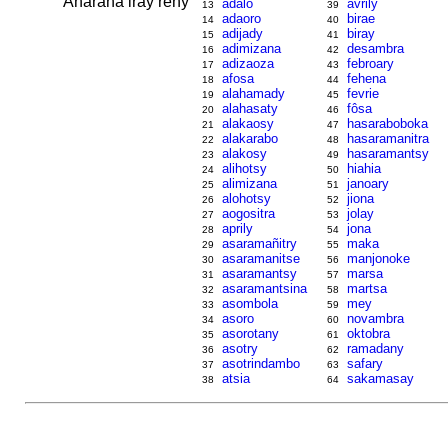
Anarana iray reny
adalo
avrily
13
39
adaoro
birae
14
40
adijady
biray
15
41
adimizana
desambra
16
42
adizaoza
febroary
17
43
afosa
fehena
18
44
alahamady
fevrie
19
45
alahasaty
fôsa
20
46
alakaosy
hasaraboboka
21
47
alakarabo
hasaramanitra
22
48
alakosy
hasaramantsy
23
49
alihotsy
hiahia
24
50
alimizana
janoary
25
51
alohotsy
jiona
26
52
aogositra
jolay
27
53
aprily
jona
28
54
asaramañitry
maka
29
55
asaramanitse
manjonoke
30
56
asaramantsy
marsa
31
57
asaramantsina
martsa
32
58
asombola
mey
33
59
asoro
novambra
34
60
asorotany
oktobra
35
61
asotry
ramadany
36
62
asotrindambo
safary
37
63
atsia
sakamasay
38
64