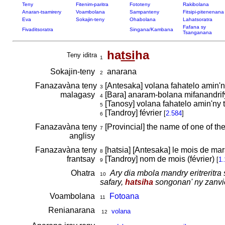
Teny
Fitenim-paritra
Fototeny
Rakibolana
Anaran-tsamirery
Voambolana
Sampanteny
Fitsipi-pitenenana
Eva
Sokajin-teny
Ohabolana
Lahatsoratra
Fafana sy
Fivaditsoratra
Singana/Kambana
Tsanganana
ha
tsi
ha
Teny iditra
1
Sokajin-teny
anarana
2
Fanazavàna teny
[Antesaka] volana fahatelo amin'
3
malagasy
[Bara] anaram-bolana mifanandri
4
[Tanosy] volana fahatelo amin'ny
5
[Tandroy] février
[
2.584
]
6
Fanazavàna teny
[Provincial] the name of one of t
7
anglisy
Fanazavàna teny
[hatsia] [Antesaka] le mois de ma
8
frantsay
[Tandroy] nom de mois (février)
[
1.
9
Ohatra
Ary dia mbola mandry eritreritra
10
safary,
hatsiha
songonan' ny zanvie
Voambolana
Fotoana
11
Renianarana
volana
12