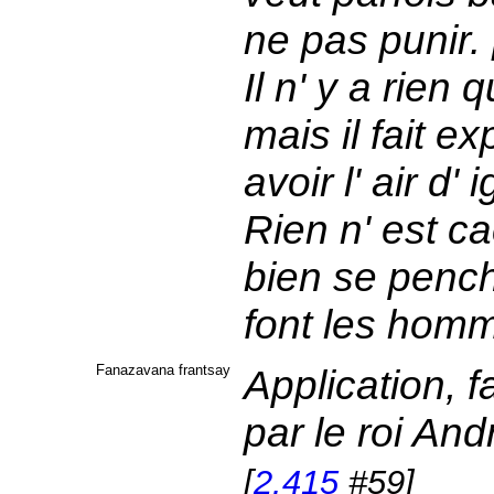
ne pas punir.
Il n' y a rien
mais il fait e
avoir l' air d' 
Rien n' est ca
bien se penc
font les hom
Fanazavana frantsay
Application, f
par le roi And
[
2.415
#59]