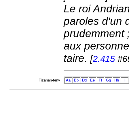
Le roi Andria
paroles d'un d
prudemment ; 
aux personne
taire.
[
2.415
#6
Fizahan-teny
Aa
Bb
Dd
Ee
Ff
Gg
Hh
Ii