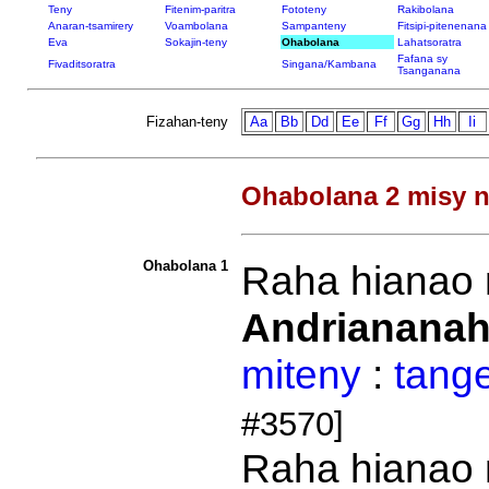
Teny
Fitenim-paritra
Fototeny
Rakibolana
Anaran-tsamirery
Voambolana
Sampanteny
Fitsipi-pitenenana
Eva
Sokajin-teny
Ohabolana
Lahatsoratra
Fafana sy
Fivaditsoratra
Singana/Kambana
Tsanganana
Fizahan-teny
Aa
Bb
Dd
Ee
Ff
Gg
Hh
Ii
Ohabolana 2 misy n
Ohabolana 1
Raha hianao
Andriananah
miteny
:
tang
#3570]
Raha hianao