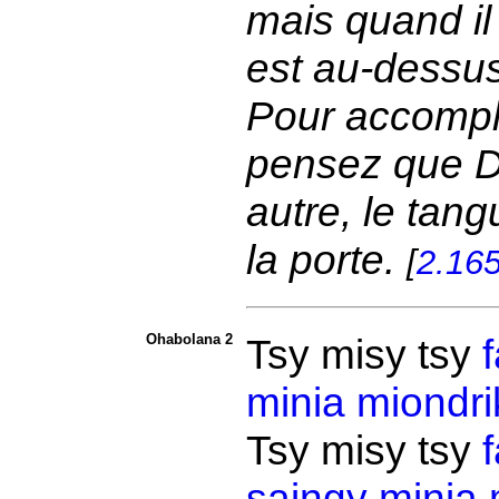
mais quand il 
est au-dessus
Pour accompli
pensez que D
autre, le tan
la porte.
[
2.16
Ohabolana 2
Tsy misy tsy
f
minia
miondri
Tsy misy tsy
f
saingy
minia