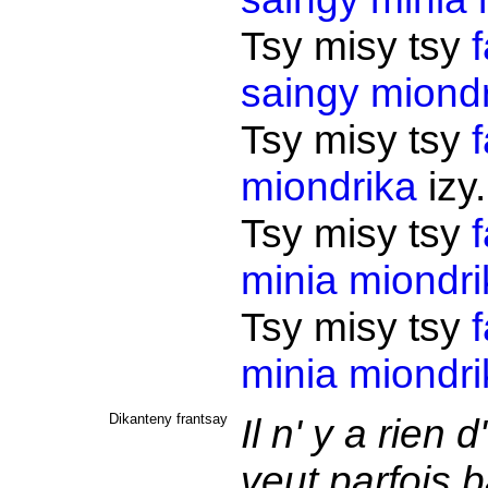
Tsy misy tsy
f
saingy
miondr
Tsy misy tsy
f
miondrika
izy
Tsy misy tsy
f
minia
miondri
Tsy misy tsy
f
minia
miondri
Dikanteny frantsay
Il n' y a rien 
veut parfois b