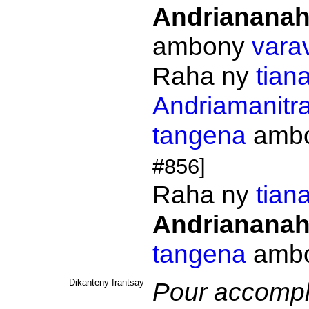
Andriananah
ambony
vara
Raha ny
tian
Andriamanitr
tangena
ambo
#856]
Raha ny
tian
Andriananah
tangena
ambo
Dikanteny frantsay
Pour accompli