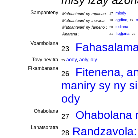
misy izay azon
Sampanteny
mi
o
dy
Matoantenin' ny mpanao :
17
a
o
dina
,
o
Matoantenin' ny iharana :
18
19
iodiana
Matoantenin' ny fameno :
20
fio
di
ana
,
Anarana :
21
22
Voambolana
Fahasalam
23
Tovy hevitra
aody
,
aoly
,
oly
25
Fikambanana
Fitenena, a
26
maniry sy ny s
ody
Ohabolana
Ohabolana m
27
Lahatsoratra
Randzavola: 
28