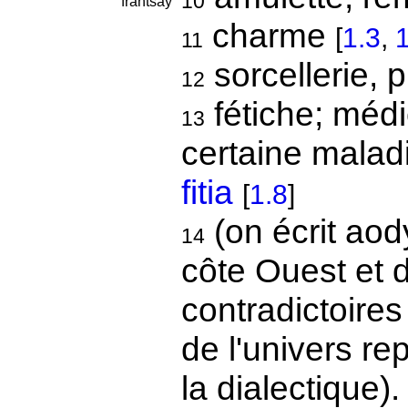
10
frantsay
charme
[
1.3
,
1
11
sorcellerie, 
12
fétiche; méd
13
certaine mala
fitia
[
1.8
]
(on écrit aod
14
côte Ouest et 
contradictoire
de l'univers re
la dialectique).