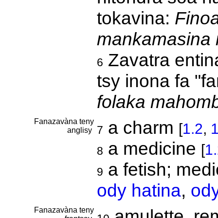
tokavina:
Fino
mankamasina 
Zavatra entin
6
tsy inona fa "f
folaka mahomb
Fanazavàna teny
a charm
[
1.2
,
1
7
anglisy
a medicine
[
1
8
a fetish; medi
9
ody hatina
,
ody
Fanazavàna teny
amulette, r