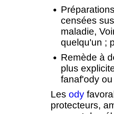
Préparation
censées susc
maladie, Voi
quelqu'un ; p
Remède à de 
plus explici
fanaf'ody ou
Les
ody
favora
protecteurs, am