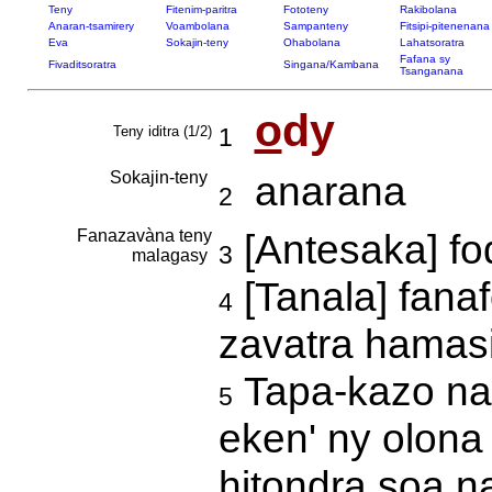
Teny
Fitenim-paritra
Fototeny
Rakibolana
Anaran-tsamirery
Voambolana
Sampanteny
Fitsipi-pitenenana
Eva
Sokajin-teny
Ohabolana
Lahatsoratra
Fafana sy
Fivaditsoratra
Singana/Kambana
Tsanganana
o
dy
Teny iditra (1/2)
1
Sokajin-teny
anarana
2
Fanazavàna teny
[Antesaka] f
3
malagasy
[Tanala] fana
4
zavatra hamas
Tapa-kazo na 
5
eken' ny olon
hitondra soa n