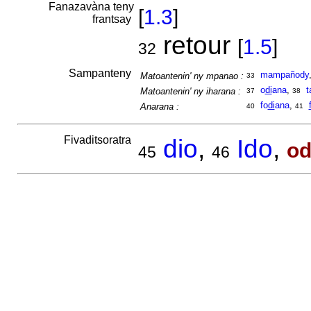
Fanazavàna teny
[
1.3
]
frantsay
retour
[
1.5
]
32
Sampanteny
mampañody
Matoantenin' ny mpanao :
33
o
di
ana
,
t
Matoantenin' ny iharana :
37
38
fo
di
ana
,
Anarana :
40
41
Fivaditsoratra
dio
,
Ido
,
od
45
46