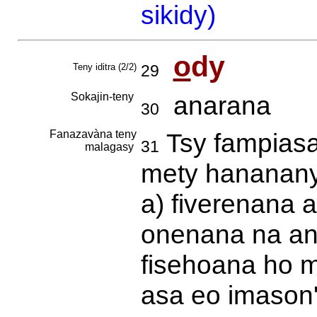
sikidy)
o
dy
Teny iditra (2/2)
29
Sokajin-teny
anarana
30
Fanazavàna teny
Tsy fampiasa 
31
malagasy
mety hananany 
a) fiverenana 
onenana na any
fisehoana ho 
asa eo imason'