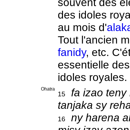
souvent des élé
des idoles roy
au mois d'
alak
Tout l'ancien m
fanidy
, etc. C'
essentielle de
idoles royales.
Ohatra
fa izao teny
15
tanjaka sy reh
ny harena a
16