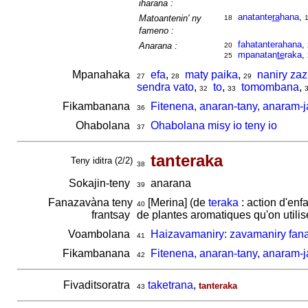
iharana :
anatante
ra
hana
,
Matoantenin' ny
18
fameno :
fahatanterahana
,
Anarana :
20
mpanatan
te
raka
,
25
Mpanahaka
efa
,
maty paika
,
naniry zaz
27
28
29
sendra vato
,
to
,
tomombana
,
32
33
Fikambanana
Fitenena, anaran-tany, anaram-j
36
Ohabolana
Ohabolana misy io teny io
37
tanteraka
Teny iditra (2/2)
38
Sokajin-teny
anarana
39
Fanazavàna teny
[Merina] (de
teraka
: action d'en
40
frantsay
de plantes aromatiques qu'on utili
Voambolana
Haizavamaniry: zavamaniry fana
41
Fikambanana
Fitenena, anaran-tany, anaram-j
42
Fivaditsoratra
taketrana
,
tanteraka
43