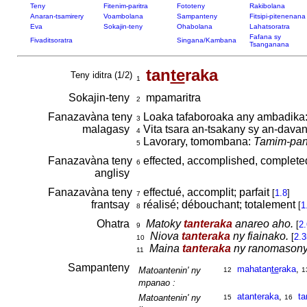
Teny
Fitenim-paritra
Fototeny
Rakibolana
Anaran-tsamirery
Voambolana
Sampanteny
Fitsipi-pitenenana
Eva
Sokajin-teny
Ohabolana
Lahatsoratra
Fafana sy
Fivaditsoratra
Singana/Kambana
Tsanganana
tan
te
raka
Teny iditra (1/2)
1
Sokajin-teny
mpamaritra
2
Fanazavàna teny
Loaka tafaboroaka any ambadika
3
malagasy
Vita tsara an-tsakany sy an-davan
4
Lavorary, tomombana:
Tamim-pana
5
Fanazavàna teny
effected, accomplished, completed
6
anglisy
Fanazavàna teny
effectué, accomplit; parfait
[
1.8
]
7
frantsay
réalisé; débouchant; totalement
[
1
8
Ohatra
Matoky
tanteraka
anareo aho.
[
2
9
Niova
tanteraka
ny fiainako.
[
2.
10
Maina
tanteraka
ny ranomasony
11
Sampanteny
mahatan
te
raka
,
Matoantenin' ny
12
1
mpanao :
atanteraka
,
ta
Matoantenin' ny
15
16