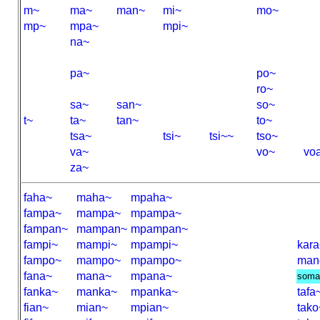
m~
ma~
man~
mi~
mo~
mp~
mpa~
mpi~
na~
pa~
po~
ro~
sa~
san~
so~
t~
ta~
tan~
to~
tsa~
tsi~
tsi~~
tso~
va~
vo~
vo
za~
faha~
maha~
mpaha~
fampa~
mampa~
mpampa~
fampan~
mampan~
mpampan~
fampi~
mampi~
mpampi~
kara
fampo~
mampo~
mpampo~
man
fana~
mana~
mpana~
soma
fanka~
manka~
mpanka~
tafa
fian~
mian~
mpian~
tako