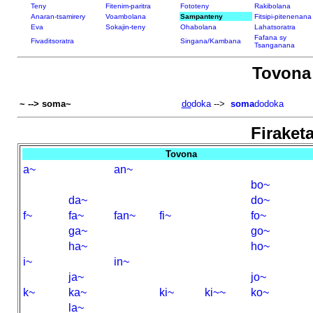
Teny
Fitenim-paritra
Fototeny
Rakibolana
Anaran-tsamirery
Voambolana
Sampanteny
Fitsipi-pitenenana
Eva
Sokajin-teny
Ohabolana
Lahatsoratra
Fafana sy
Fivaditsoratra
Singana/Kambana
Tsanganana
Tovon
~ --> soma~
do
doka
-->
soma
dodoka
Firaketa
Tovona
a~
an~
bo~
da~
do~
f~
fa~
fan~
fi~
fo~
ga~
go~
ha~
ho~
i~
in~
ja~
jo~
k~
ka~
ki~
ki~~
ko~
la~