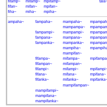
fifamp~
mifamp~
mpifamp~
tala
fifan~
mifan~
mpifan~
fiha~
miha~
mpiha~
ampaha~
fampaha~
mampaha~
mpampah
mampampa~
mpampam
fampampi~
mampampi~
mpampam
fampana~
mampana~
mpampan
fampanka~
mampanka~
mpampan
mampiha~
mpampih
mampifan~
fifampa~
mifampa~
mpifampa
fifampan~
mifampan~
fifampi~
mifampi~
mpifampi
fifana~
mifana~
mpifana~
fifanka~
mifanka~
mpifanka
mampifampan~
mampifampi~
mampifana~
mampifanka~