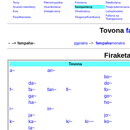
Teny
Fitenim-paritra
Fototeny
Rakibolana
Anaran-tsamirery
Voambolana
Sampanteny
Fitsipi-pitenenana
Eva
Sokajin-teny
Ohabolana
Lahatsoratra
Fafana sy
Fivaditsoratra
Singana/Kambana
Tsanganana
Tovona
f
~ --> fampaha~
me
natra
-->
fampaha
menatra
Firaketa
Tovona
a~
an~
bo~
da~
do~
f~
fa~
fan~
fi~
fo~
ga~
go~
ha~
ho~
i~
in~
ja~
jo~
k~
ka~
ki~
ki~~
ko~
la~